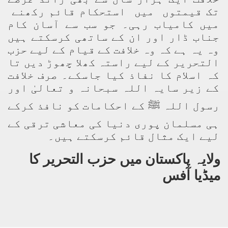
تک قیمتوں میں استحکام قائم رکھنے
میں کامیاب رہی۔ جو سب سے آسان کام
جناب ڈار اور ان کے ساتھی کرسکتے ہیں
وہ یہ ہے کہ وہ خلافت کے قیام کے لیے حزب
التحریر کے لیے راستہ کھلا چھوڑ دیں تا
کہ اسلام کا نفاذ کیا جاسکے۔ صرف خلافت
کے زیر سایہ اللہ سبحانہ و تعالیٰ اور
رسول اللہ ﷺ کے احکامات کو نافذ کرکے
ہی مسلمان پوری دنیا کی معاشی ترقی کے
لیے ایک مثال قائم کرسکتے ہیں۔
ولایہ پاکستان میں
حزب التحریر
کا
میڈیا آفس