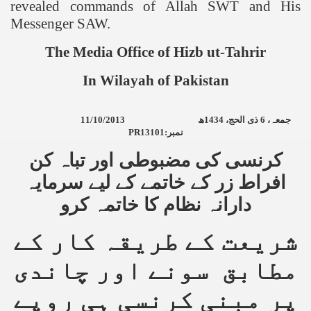
revealed commands of Allah SWT and His
Messenger SAW.
The Media Office of Hizb ut-Tahrir
In Wilayah of
Pakistan
11/10/2013
ھ
1434
ذی الحج،
جمعہ، 6
PR13101:
نمبر
کرنسی کی مضبوطی اور تباہ کن
افراط زر کے خاتمے کے لیے سرمایہ
دارانہ نظام کا خاتمہ کرو
شریعت کے طریقہ کار کے
مطابق سونے اور چاندی
پر مبنی کرنسی ہی روپے