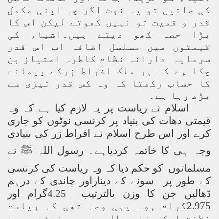
کی جاتیں تو یہ نوٹ اگر چہ اپنی مکمل
قدر و قمیت تو نہیں کھوتے لیکن اس کا
بڑا حصہ کھو دیتے ہیں۔اشیاء کی
قیمتوں میں مسلسل اضافہ اب اس قدر
سرمایہ دارانہ نظام کاطرہ امتیاز بن
چکا ہے کہ ہر ملک افراط زرکے پیمانے
کا حساب رکھتا کہ وہ کس قدر تیزی سے
بڑھ رہا ہے۔
اسلام نے ریاست پر یہ لازم کیا ہے کہ وہ
قیمتی دھات کی بنیاد پر کرنسی نوٹوں کو جاری
کرے اور اس طرح اسلام نے افراط زر کی بنیادی
وجہ ہی کا خاتمہ کردیاہے۔ رسول اللہ ﷺ نے
مسلمانوں کو حکم دیا کہ وہ ریاست کی کرنسی
کے طور پر سونے کے دیناراور چاندی کے درہم
گرام اور
4.25
ڈھالیں جن کا وزن بالترتیب
یہی وجہ تھی کہ ریاست
گرام ہو۔
2.975
خلافت ایک ہزار سال سے بھی زائد عرصے