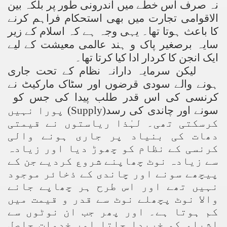
نہ صرف اس خطے میں اندرونی طور پر بلکہ بین
الاقوامی تجارت میں بھی استحکام فراہم کرنے
کا باعث ہوتا تھا۔ یہی وجہ ہے کہ اسلام کے زیر
سایہ برصغیر پاک و ہند عالمی معیشت کے لیے
ایک انجن کا کردار ادا کیا کرتا تھا۔
لیکن سرمایہ دارانہ نظام کے تحت جاری
ہونے والے سودی قرضوں اور سٹاک مارکیٹ نے
کرنسی کی اس قدر طلب پیدا کی جس کو
پورا نہیں
(Supply)
سونے اور چاندی کی رسد
کرسکتی تھی۔ لہٰذا ریاستوں نے قیمتی
دھات کی بنیاد پر جاری ہونے والی
کرنسی کے نظام کو چھوڑ دیا اور زیادہ
سے زیادہ نوٹ چھاپنے شروع کردیے جن کے
پیچھے سونے اور چاندی کے ذخائر موجود
نہیں تھے اور اس طرح ہر چھاپے جانے
والا نوٹ پچھلے نوٹ سے قدر و قیمت میں
کم ہوتا ہے۔ اور پھر جب ان نوٹوں سے
اشیاء کو خریدا جاتا اور خدمات حاصل