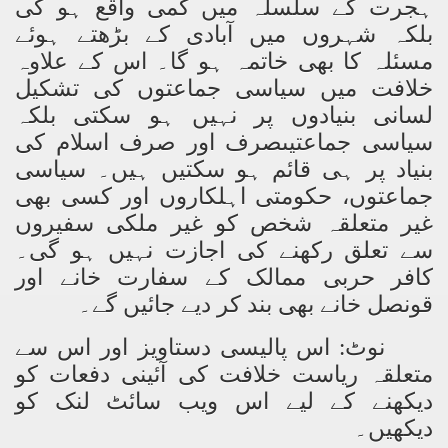
ہجرت کے سلسلہ میں کمی واقع ہو گی
بلکہ شہروں میں آبادی کے بڑھتے ہوئے
مسئلہ کا بھی خاتمہ ہو گا۔ اس کے علاوہ
خلافت میں سیاسی جماعتوں کی تشکیل
لسانی بنیادوں پر نہیں ہو سکتی بلکہ
سیاسی جماعتیںصرف اور صرف اسلام کی
بنیاد پر ہی قائم ہو سکتیں ہیں۔ سیاسی
جماعتوں، حکومتی اہلکاروں اور کسی بھی
غیر متعلقہ شخص کو غیر ملکی سفیروں
سے تعلق رکھنے کی اجازت نہیں ہو گی۔
کافر حربی ممالک کے سفارت خانے اور
قونصل خانے بھی بند کر دیے جائیں گے۔
نوٹ: اس پالیسی دستاویز اور اس سے
متعلقہ ریاست خلافت کی آئینی دفعات کو
دیکھنے کے لیے اس ویب سائٹ لنک کو
دیکھیں۔