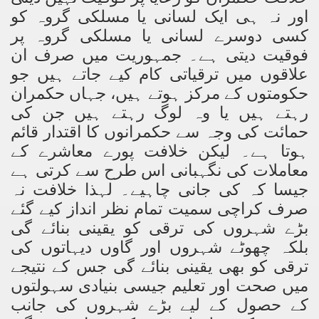
اور نہ ہی ایک لسانی یا مسلکی گروہ کو
کسی دوسرے لسانی یا مسلکی گروہ پر
فوقیت دیتی ہے۔ جمہوریت میں صرف ان
علاقوں میں ترقیاتی کام کیے جاتے ہیں جو
حکومتوں کے مرکز ہوتے ہیں، جہاں حکمران
رہتے ہیں یا وہ لوگ رہتے ہیں جن کی
حمائت کی وجہ سے حکمرانوں کا اقتدار قائم
ہوتا ہے۔ لیکن خلافت پورے معاشرے کے
معاملات کی نگہبانی اس طرح سے کرتی ہے
جیسا کہ کی جانی چاہیے۔ لہذا خلافت نہ
صرف کراچی سمیت تمام نظر انداز کیے گئے
بڑے شہروں کی ترقی کو یقینی بنائے گی
بلکہ چھوٹے شہروں اور گاوں دیہاتوں کی
ترقی کو بھی یقینی بنائے گی جس کے نتیجے
میں صحت اور تعلیم جیسی بنیادی سہولتوں
کے حصول کے لیے بڑے شہروں کی جانب