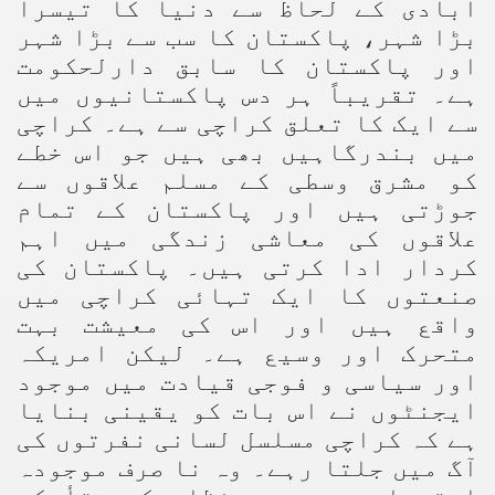
آبادی کے لحاظ سے دنیا کا تیسرا
بڑا شہر، پاکستان کا سب سے بڑا شہر
اور پاکستان کا سابق دارلحکومت
ہے۔ تقریباً ہر دس پاکستانیوں میں
سے ایک کا تعلق کراچی سے ہے۔ کراچی
میں بندرگاہیں بھی ہیں جو اس خطے
کو مشرق وسطی کے مسلم علاقوں سے
جوڑتی ہیں اور پاکستان کے تمام
علاقوں کی معاشی زندگی میں اہم
کردار ادا کرتی ہیں۔ پاکستان کی
صنعتوں کا ایک تہائی کراچی میں
واقع ہیں اور اس کی معیشت بہت
متحرک اور وسیع ہے۔ لیکن امریکہ
اور سیاسی و فوجی قیادت میں موجود
ایجنٹوں نے اس بات کو یقینی بنایا
ہے کہ کراچی مسلسل لسانی نفرتوں کی
آگ میں جلتا رہے۔ وہ نا صرف موجودہ