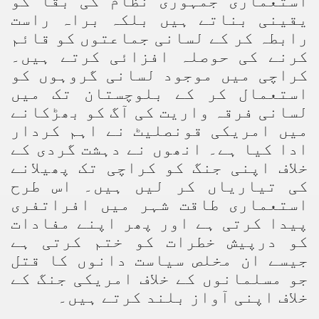
استعماری جمہوری نظام کی بقأ کو
یقینی بناتے ہیں بلکہ براہ راست
رابطہ کر کے لسانی جماعتوں کو قائم
کرنے کی حوصلہ افزائی کرتے ہیں۔
کراچی میں موجود لسانی گروہوں کو
استعمال کر کے بلوچستان تک میں
لسانی فرقہ واریت کی آگ کو بھڑکانے
میں امریکی قونصلیٹ نے اہم کردار
ادا کیا ہے۔ انھوں نے دہشت گردی کے
خلاف اپنی جنگ کو کراچی تک پھیلانے
کی تیاریاں کر لیں ہیں۔ اس طرح
استعماری طاقت شہر میں افراتفری
پیدا کرتی ہے اور پھر اپنے مفادات
کو درپیش خطرات کو ختم کرتی ہے
جیسے ان مخلص سیاست دانوں کا قتل
جو مسلمانوں کے خلاف امریکی جنگ کے
خلاف اپنی آواز بلند کرتے ہیں۔