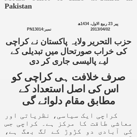
Pakistan
ھ
1434
ربیع الاول،
23
پیر
PN13014
نمبر:
2013
/
04/02
حزب التحریر ولایہ پاکستان نے کراچی
کی خراب صورتحال میں تبدیلی کے
لیے پالیسی جاری کر
دی
صرف خلافت ہی کراچی کو
اس کی اصل استعداد کے
مطابق مقام دلوائے گی
کراچی ایک سیاسی، نظریاتی اور
معاشی طاقت کا مرکز ہے۔ کراچی جس
کی آبادی دو کڑوڑ کے لگ بھگ ہے،