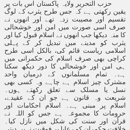
حزب التحریر ولایہ پاکستان اس بات پر
یقین رکھتی ہے کہ جس طرح یثرب کے لوگ
تقسیم اور مصیبت زدہ تھے اور انھوں نے
صرف اسی صورت میں امن اور خوشحالی
کا منہ دیکھا جب انھوں نے اسلام قبول کیا اور
یثرب کو مدینے میں تبدیل کر کے پہلی
اسلامی ریاست قائم کی، بالکل اسی طرح
کراچی بھی صرف اسلام کی حکمرانی میں
ہی امن اور خوشحالی کا دور دیکھ سکتا
ہے۔ تمام مسلمانوں کے درمیان واحد
مشترک چیز اسلام ہے چاہے وہ کسی بھی
نسل یا مسلک سے تعلق رکھتے ہوں۔
شریعت وہ قانون ہے جو ان کے عقیدے،
اسلام پر مبنی ہے۔ اسلام احکامات اور
حرومات کا مجموعہ ہے جس کو اللہ نے
قرآن اور سنت کی شکل میں نازل کیا۔
خلافت حکمران کو رعایا پر فوقیت نہیں دیتی