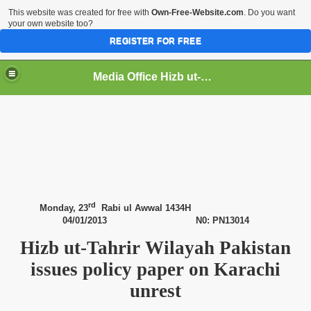
This website was created for free with
Own-Free-Website.com
. Do you want
your own website too?
REGISTER FOR FREE
Media Office Hizb ut-Tahrir Pakistan
ading
rd
Monday, 23
Rabi ul Awwal
1434H
04/01/2013 N0: PN13014
Hizb ut-Tahrir Wilayah
Pakistan
issues policy paper on
Karachi
unrest