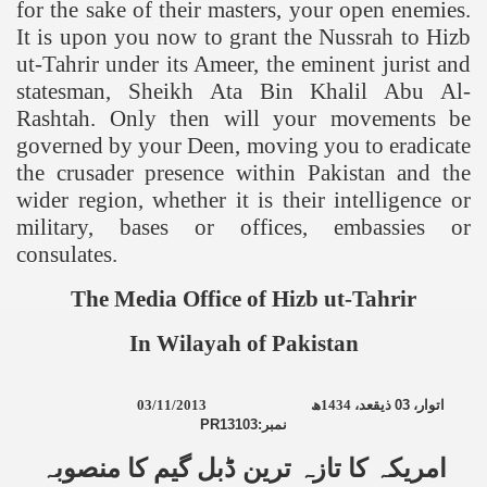
for the sake of their masters, your open enemies.
It is upon you now to grant the Nussrah to Hizb
ut-Tahrir under its Ameer, the eminent jurist and
statesman, Sheikh Ata Bin Khalil Abu Al-
Rashtah. Only then will your movements be
governed by your Deen, moving you to eradicate
the crusader presence within
Pakistan
and the
wider region, whether it is their intelligence or
military, bases or offices, embassies or
consulates.
The Media Office of Hizb ut-Tahrir
In Wilayah of
Pakistan
03/11/2013
ھ
1434
ذیقعد،
03
اتوار،
PR13103:
نمبر
امریکہ کا تازہ ترین ڈبل گیم کا منصوبہ