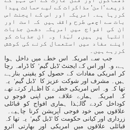
دھماکوں اور قتل غارت کے اس مہم کے
ذریعے 'امن' مذاکرات کے لیے حمائت پیدا
کررہا ہے۔ امریکہ اور اس کے ایجنٹ اس
بات سے اچھی طرح واقف ہیں کہ امت اور
ان کی افواج میں امریکہ دشمن جذبات
انتہا پر ہیں، لہٰذا وہ ان جذبات کو
اپنے مفاد میں استعمال کرنے کی کوشش
کررہے ہیں۔
جب سے امریکہ اس خطے میں داخل ہوا
ہے، وہ اور اس کے ایجنٹ 'ڈبل گیم' کا ڈرامہ رچا
کر امریکی مفادات کے حصول کو یقینی بنارہے
ہیں۔ مشرف اور شوکت عزیز کا 'ڈبل گیم' یہ
تھا کہ وہ اس امریکی خطرے کا اظہار کرتے تھے
کہ امریکہ ہمارے علاقے میں اپنی فوجو ں
کوداخل کردے گالہٰذا ہماری افواج کو قبائلی
علاقوں میں خود فوجی آپریشن کرنا چاہیے۔
زرداری اور کیانی حکومت کا 'ڈبل گیم' یہ تھا کہ
قبائلی علاقوں میں امریکی اور بھارتی اثرو