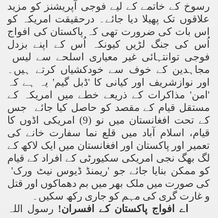
رسوخ کے خاتمے کے لیے فوجی آپریشنز کو مزید
علاقوں تک پھیلا دیا جائے۔ درحقیقت امریکہ کو
اس بات کی ضرورت تھی کہ پاکستان کی افواج
اُس کی جنگ لڑیں کیونکہ اُس کے اپنے بزدل
فوجی توانتہائی غیر معیاری اسلحے سے لیس
مجاہدین کے خوف سے خودکشیاں کرتے ہیں۔
اور نوازشریف اور کیانی کا 'ڈبل گیم' یہ ہے کہ
'امن' مذاکرات کے ذریعے خطے میں امریکہ کے
مستقل قیام کے مقصد کو حاصل کیا جائے جس
کے تحت افغانستان میں نو (9) امریکی اڈوں کا
قیام، اسلام آباد میں قلع نما سفارت خانے کی
تعمیر اور پاکستان اور افغانستان میں ایک لاکھ کے
لگ بھگ نجی امریکی سکیورٹی کے افراد کے قیام
کو ممکن بنایا جائے جو 'ریمنڈ ڈیوس نیٹ ورک'
کی صورت میں ملک بھر میں بم دھماکوں اور قتل
و غارت گری کی مہم کو جاری رکھ سکیں۔
اے افواج پاکستان کے افسران!
رسول اللہ