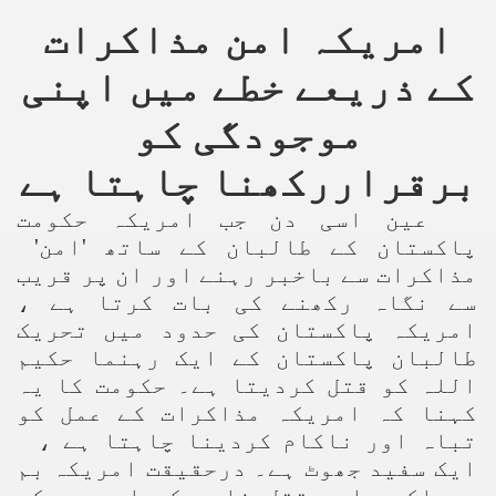
امریکہ امن مذاکرات
کے ذریعے خطے میں اپنی
موجودگی کو
برقراررکھنا چاہتا ہے
عین اسی دن جب امریکہ حکومت
پاکستان کے طالبان کے ساتھ 'امن'
مذاکرات سے باخبر رہنے اور ان پر قریب
سے نگاہ رکھنے کی بات کرتا ہے ،
امریکہ پاکستان کی حدود میں تحریک
طالبان پاکستان کے ایک رہنما حکیم
اللہ کو قتل کردیتا ہے۔ حکومت کا یہ
کہنا کہ امریکہ مذاکرات کے عمل کو
تباہ اور ناکام کردینا چاہتا ہے ،
ایک سفید جھوٹ ہے۔ درحقیقت امریکہ بم