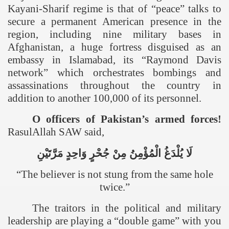
Kayani-Sharif regime is that of “peace” talks to
secure a permanent American presence in the
region, including nine military bases in
Afghanistan
, a huge fortress disguised as an
embassy in
Islamabad
, its “Raymond Davis
network” which orchestrates bombings and
assassinations throughout the country in
addition to another 100,000 of its personnel.
O officers of
Pakistan
’s armed forces!
RasulAllah SAW said,
لَا
يُلْدَغُ
الْمُؤْمِنُ
مِنْ
جُحْرٍ
وَاحِدٍ
مَرَّتَيْنِ
“The believer is not stung from the same hole
twice.”
The traitors in the political and military
leadership are playing a “double game” with you