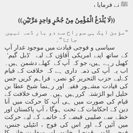
ﷺ نے فرمایا ،
((لَا يُلْدَغُ الْمُؤْمِنُ مِنْ جُحْرٍ وَاحِدٍ مَرَّتَيْنِ))
"مؤمن ایک ہی سوراخ سے دو بار ڈسہ نہیں
جاتا"۔
سیاسی و فوجی قیادت میں موجود غدار آپ
کے ساتھ اپنے امریکی آقاؤں کے لیے 'ڈبل گیم'
کھیل رہے ہیں، جو کہ آپ کے کھلے دشمن ہیں۔
اب یہ آپ کی ذمہ داری ہے کہ خلافت کے قیام
کےلیے حزب التحریر کو نصرۃ فراہم کریں جس
کی قیادت مشہور فقیہ اور رہنما شیخ عطا بن
خلیل ابو الرَشتہ کررہیں ہیں۔ صرف خلافت کے
قیام کی صورت میں ہی آپ کا حرکت میں آنا
دین کے احکامات کے تحت ہوگا ، آپ پاکستان اور
خطے سے صلیبی قبضے کے خاتمے کے لیے حرکت
میں آئیں گے اور اس کی فوج ، انٹیلی جنس،
ٖفوجی اڈوں، قونصل خانوں اور سفارت خانے کا