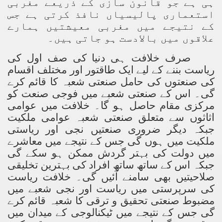
ہی ہے جو قانون سازی کے ذریعے مغربی
استعماری پالیسیاں نافذ کرتی ہے جس
کے نتیجے میں مغربی معیشتیں ہمارے
علاقوں میں بالادست ہو جاتی ہیں۔
صرف خلافت ہی دنیا کی صف اول کی
ریاست بننے کے لیے ایک طاقتور اور مختلف اقسام
کی صنعتوں کی حامل صنعتی شعبہ کا قائم کرے
گی۔ اس کے صنعتی شعبے میں فوجی صنعت کو
مرکزی مقام حاصل ہو گا۔ خلافت میں عوامی
اثاثوں سے متعلق صنعتی شعبہ عوامی ملکیت
جبکہ دیگر ضروری صنعتیں نجی اور ریاستی
ملکیت میں ہوں گی جس کے نتیجے میں معاشرے
میں دولت کی بہتر گردش ممکن ہو سکے گی
جبکہ اس کے ساتھ ساتھ افراد کی بہترین تخلیقی
صلاحیتیں بھی سامنے آئیں گی۔ خلافت ریاست
کی سرپرستی میں ریاست اور نجی شعبے میں
مضبوط صنعتی تحقیق و ترقی کا شعبہ قائم کرے
گی جس کے نتیجے میں ٹیکنالوجی کے میدان میں