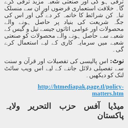
ترقی ہو گی اور صنعتی شعبہ مزید ترقی کرے
گا۔ خلافت استعماری قرضوں اور ان سے منسلک
تباہ کن شرائط کا خاتمہ کر دے گی اور اس کی
جگہ شریعت کی بنیاد پر حاصل ہونے والے
محصولات اور عوامی اثاثوں جیسے تیل و گیس کے
شعبے سے حاصل ہونے والے محصولات کو صنعتی
شعبے میں سرمایہ کاری کے لیے استعمال کرے
گی۔
نوٹ:
اس پالیسی کی تفصیلات اور قرآن و سنت
سے تفصیلی دلائل جاننے کے لیے اس ویب سائٹ
لنک کو دیکھیں۔
http://htmediapak.page.tl/policy-
matters.htm
میڈیا آفس حزب التحریر
ولایہ
پاکستان