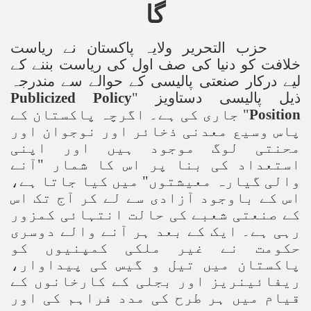
گا
حزب التحریر ولایہ پاکستان نے ریاست
خلافت کو دنیا کی صف اول کی ریاست بننے کے
لیے درکار صنعتی پالیسی کے حوالے سے مندرجہ
Publicized Policy
ذیل پالیسی دستاویز "
" جاری کی ہے۔ اگرچہ پاکستان کے
Position
پاس وسیع معدنی ذخائر اور نوجوان اور
محنتی لوگ موجود ہیں اور اپنی
استعداد کی بنا پر اس کا شمار "آنے
والی گیارہ معیشتوں" میں کیا جاتا ہے،
اس کے باوجود آزادی سے لے کر آج تک اس
کے صنعتی شعبے کی حالت انتہائی کمزور
رہی ہے۔ ایک کے بعد ہر آنے والے دوسری
حکومت نے غیر ملکی کمپنیوں کو
پاکستان میں تیل و گیس کی پیداوار،
ریفائینریز اور بجلی کے کارخانوں کے
قیام میں ہر طرح کی مدد فراہم کی اور