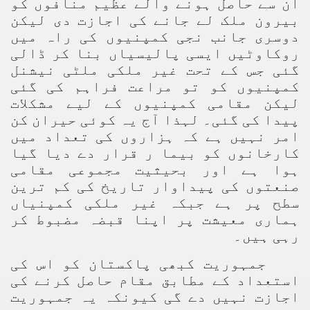
ان سے حاصل ہونے والے عظیم منافوں کو
بیرون ملک لے جانے کی اجازت دی لیکن
دوسری جانب نجی کمپنیوں کی راہ میں
روکاوٹیں ایسی پالیسیاں بنا کر ڈالی
گئی جس کے تحت غیر ملکی ملٹی نیشنل
کمپنیوں کو تو مراعت فراہم کی گئی
لیکن مقامی کمپنیوں کے لیے مشکلات
پیدا کی گئی۔ لہذا آج یہ کوئی حیران کن
امر نہیں ہے کہ ہزاروں کی تعداد میں
کارخانوں کو بیما ر قرار دے دیا گیا
ہوا ہے اور بحیثیت مجموعی مقامی
صنعتوں کی پیداوار تاریخ کی کم ترین
سطح پر ہے جبکہ غیر ملکی کمپنیاں
ہماری معیشت پر اپنا قبضہ مضبوط کر
رہی ہیں۔
جمہوریت کبھی پاکستان کو اس کی
استعداد کے مطابق مقام حاصل کرنے کی
اجازت نہیں دے گی کیونکہ یہ جمہوریت