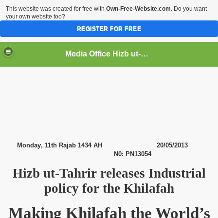
This website was created for free with
Own-Free-Website.com
. Do you want
your own website too?
REGISTER FOR FREE
Media Office Hizb ut-Tahrir Pakistan
ading
Monday
, 11th Rajab 1434 AH
20/05/2013
N0: PN13054
Hizb ut-Tahrir releases Industrial
policy for the Khilafah
Making Khilafah the World’s