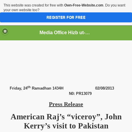
This website was created for free with
Own-Free-Website.com
. Do you want
your own website too?
REGISTER FOR FREE
Media Office Hizb ut-Tahrir Pakistan
ading
th
Friday, 24
Ramadhan
1434H 02/08/2013
N0: PR13079
Press Release
American Raj’s “viceroy”, John
Kerry’s visit to
Pakistan