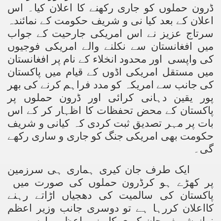
ڈرون حملوں کو جاری رکھنے کا اعلان کیا۔ اس
اعلان کے بعد کیا نی و شریف حکومت کے نمائندہ
سرتاج عزیز نے اس امریکی جارحیت کے جواب
میں افغانستان سے نکلنے والے امریکی فوجیوں
کی واپسی اور محدود انخلاء کے نام پر افغانستان
میں مستقل امریکی اڈوں کے قیام میں پاکستان
کی جانب سے امریکہ کو مدد فراہم کرنے کی بھر
پور یقین دہانی کرائی اور ڈرون حملوں پر
پاکستان کے محض تحفظات کا اظہار کر کے اس
بات پر مہر تصدیق ثبت کردی کہ کیانی و شریف
حکومت بھی امریکی جنگ کو جاری و ساری رکھے
گی۔
ایک طرف جان کیری ہماری ہی سرزمین
پر کھڑے ہو کرڈرون حملوں کی صورت میں
پاکستان کی سالمیت کی دھجیاں اڑاتے رہنے
کااعلان کررہا ہے تو دوسری جانب وزیر اعظم