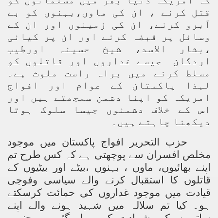
کہ امریکہ دنیا بھر میں مسلمانوں کو
قتل کرنے ، ان کی ماوں،بہنوں کو بے
آبرو کرنے، ان کی زمینوں اور ان کے
وسائل پر قبضہ کرنے اور ان پر کیانی
،بشار الاسد، شیخ حسینہ اورطیب
اردگان جیسے غداروں اور قاتلوں کو
مسلط کرنے میں براہ راست ملوث ہے۔
لہذا پاکستان کے عوام اور افواج
امریکہ کو اپنا دشمن سمجھتے ہیں اور
اس کے خلاف دشمنوں جیسا سلوک ہوتا
دیکھنا چاہتے ہیں۔
حزب التحریر افواج پاکستان میں موجود
مخلص افسران سے پوچھتی ہے کہ کس طرح تم
اپنے بھائیوں، ماوں ، بہنوں ،بیٹے اور بیٹیوں کے
قاتلوں کا استقبال کرنے والے سیاسی وفوجی
قیادت میں موجود غداروں کی حمائت کرسکتے
ہو۔ کیا تم سلالہ میں شہید ہونے والے اپنے