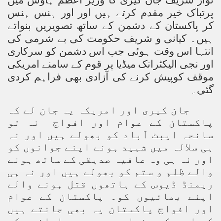
نواز شریف جان کیری کا وزیر اعظم ہاوس میں
پرتباک خیر مقدم کرتے ہیں اور اور ہنس ہنس
کر پاکستان کے دشمن کے ساتھ تصویریں بنواتے
ہیں۔ کیانی و شریف حکومت کی بے شرمی کی
انتہا اس وقت ہوئی جب اس دشمن کو سرکاری
اور نجی الیکٹرانک میڈیا پر قوم کے سامنے امریکی
موقف کوپیش کرنے کی آزادی بھی فراہم کردی
گئی۔
جان کیری اور امریکہ یہ جان لے کہ
پاکستان کے عوام اور افواج نہ تو
سانحہ ایبٹ آباد کو بھولے ہیں اور نہ
ہی سلالہ میں شہید ہونے اپنے جوانوں کو
اور نہ ہی وہ عافیہ صدیقی کے ساتھ ہونے
والے ظلم و ستم کو بھولے ہیں اور نہ ہی
ریمنڈ ڈیوس کے ہاتھوں قتل ہونے والے
اپنے بھائیوں کو۔ پاکستان کے عوام
اور افواج پاکستان یہ بھی جانتے ہیں