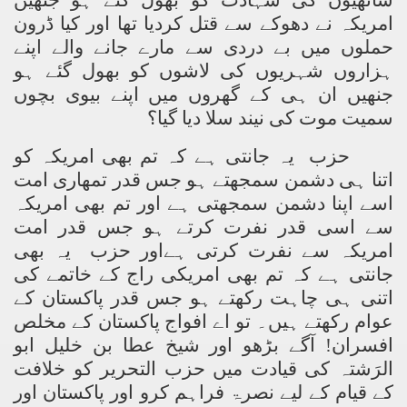
ساتھیوں کی شہادت کو بھول گئے ہو جنھیں
امریکہ نے دھوکے سے قتل کردیا تھا اور کیا ڈرون
حملوں میں بے دردی سے مارے جانے والے اپنے
ہزاروں شہریوں کی لاشوں کو بھول گئے ہو
جنھیں ان ہی کے گھروں میں اپنے بیوی بچوں
سمیت موت کی نیند سلا دیا گیا؟
حزب یہ جانتی ہے کہ تم بھی امریکہ کو
اتنا ہی دشمن سمجھتے ہو جس قدر تمھاری امت
اسے اپنا دشمن سمجھتی ہے اور تم بھی امریکہ
سے اسی قدر نفرت کرتے ہو جس قدر امت
امریکہ سے نفرت کرتی ہےاور حزب یہ بھی
جانتی ہے کہ تم بھی امریکی راج کے خاتمے کی
اتنی ہی چاہت رکھتے ہو جس قدر پاکستان کے
عوام رکھتے ہیں۔ تو اے افواج پاکستان کے مخلص
افسران! آگے بڑھو اور شیخ عطا بن خلیل ابو
الرَشتہ کی قیادت میں حزب التحریر کو خلافت
کے قیام کے لیے نصرۃ فراہم کرو اور پاکستان اور