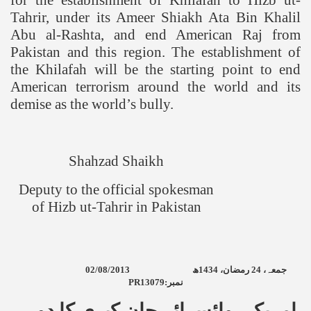
for the establishment of Khilafah to Hizb ut-
Tahrir, under its Ameer Shiakh Ata Bin Khalil
Abu al-Rashta, and end American Raj from
Pakistan
and this region. The establishment of
the Khilafah will be the starting point to end
American terrorism around the world and its
demise as the world’s bully.
Shahzad Shaikh
Deputy to the official spokesman
of Hizb ut-Tahrir in
Pakistan
02/08/2013
ھ
1434
رمضان،
24
جمعہ،
PR13079
نمبر:
امریکی وائسرائے جان کیری کا دورہ