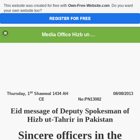
This website was created for free with
Own-Free-Website.com
. Do you want
your own website too?
REGISTER FOR FREE
Media Office Hizb ut-Tahrir Pakistan
ading
st
Thursday
, 1
Shawwal 1434 AH
08
/08/2013
CE No:PN13082
Eid message of Deputy Spokesman of
Hizb ut-Tahrir in
Pakistan
Sincere officers in the