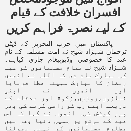
افسران خلافت کے قیام
کے لیے نصرۃ فراہم کریں
پاکستان میں حزب التحریر کے ڈپٹی
ترجمان شہزاد شیخ نے امت مسلمہ کے نام
عید کا خصوصی وڈیوپیغام جاری کیاہے۔
شہزاد شیخ نے
تمام مسلمانوں کو عید
کی مبارک باد دی کہ اللہ نے انھیں
رمضان کا مبارک مہینہ عطا فرمایا
اور انھوں نے اپنی
نمازوں،روزوں،زکوة اور صدقات کے
ذریعے اپنے رب کو راضی کرنے کی بھر
پور کوشش کی۔ انھوں نے کہا کہ اس
عید کے موقع پر ہمیں دنیا بھر میں
مظلوم مسلمانوں کو نہیں بھولنا