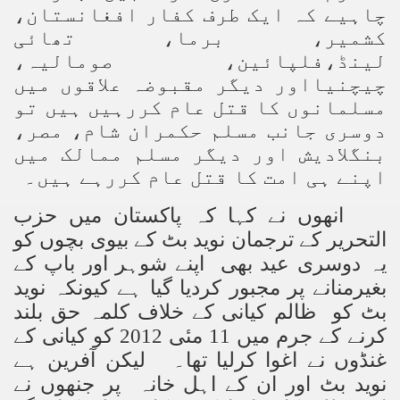
چاہیے کہ ایک طرف کفار افغانستان،
کشمیر، برما، تھائی
لینڈ،فلپائین، صومالیہ،
چیچنیااور دیگر مقبوضہ علاقوں میں
مسلمانوں کا قتل عام کررہیں ہیں تو
دوسری جانب مسلم حکمران شام، مصر،
بنگلادیش اور دیگر مسلم ممالک میں
اپنے ہی امت کا قتل عام کررہے ہیں۔
انھوں نے کہا کہ پاکستان میں
حزب
التحریر
کے ترجمان نوید بٹ کے بیوی بچوں کو
یہ دوسری عید بھی اپنے شوہر اور باپ کے
بغیرمنانے پر مجبور کردیا گیا ہے کیونکہ نوید
بٹ کو ظالم کیانی کے خلاف کلمہ حق بلند
کو کیانی کے
2012
مئی
11
کرنے کے جرم میں
غنڈوں نے اغوا کرلیا تھا۔ لیکن آفرین ہے
نوید بٹ اور ان کے اہل خانہ پر جنھوں نے