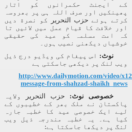
کے ایجنٹ حکمرانوں کو اتار
پھینکیں اور صرف اللہ ہی پر بھروسہ
کرتے ہوئے
حزب التحریر
کو نصرة دیں
اور خلافت کا قیام عمل میں لائیں تا
کہ امت مسلمہ کو عید کی حقیقی
خوشیاں دیکھنی نصیب ہوں۔
نوٹ:
اس پیغام کی ویڈیو درج ذیل
ویب لنک پر دیکھی جاسکتی ہے
http://www.dailymotion.com/video/x1
message-from-shahzad-shaikh_news
خصوصی نوٹ:
حزب التحریر
ولایہ
پاکستان نے ملک بھر کے خطیبوں کے
لیے ایک خصوصی عید کا خطبہ جارہ
کیا ہے۔ یہ خطبہ مندرجہ ذیل ویب
لنگ پر دیکھا جاسکتا ہے: