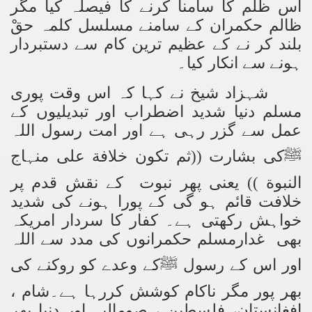
اس ظلم کا سامنا کرنے کا فیصلہ کیا مگر
ظالم حکمران کے سامنے مسلسل کلمہ حقْ
بلند کر نے کے عظیم ترین کام سے دستبردار
ہونے سے انکار کیا۔
شہزاد شیخ نے کہا کہ اس وقت پوری
مسلم دنیا شدید اضطراب اور تبدیلیوں کے
عمل سے گزر رہی ہے اور امت رسول اللہ
ﷺکی بشارت ((ثم تکون خلافة علی منہاج
النبوة )) یعنی پھر نبوت کے نقش قدم پر
خلافت قائم ہو گی کے پورا ہونے کی شدید
خواہش رکھتی ہے۔ کفار کا سردار امریکہ
بھی غدارمسلم حکمرانوں کی مدد سے اللہ
اور اس کے رسول ﷺکے وعدے کو روکنے کی
بھر پور مگر ناکام کوشش کررہا ہے۔شام ،
افغانستان، فلسطین ، صومالیہ اور دنیا بھر