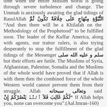
time when the entire Muslim world is going
through severe turbulence and change. The
Ummah is anxiously awaiting the glad tidings of
RasulAllah
ثُمَّ
تَكُونُ
خِلَافَةً
عَلَى
مِنْهَاجِ
النُّبُوَّةِ
“And then there will be a Khilafah on the
Methodology of the Prophetood” to be fulfilled
soon. The leader of the Kuffar America, along
with agents, our traitor rulers, is also trying
desperately to stop the fulfillment of the glad
tidings of the Messenger
صلى
الله
عليه
و
سلم
but their efforts are futile. The Muslims of Syria,
Afghanistan
,
Palestine
,
Somalia
and the Muslims
of the whole world have proved that if Allah is
with them then the combined force of the whole
Western world cannot prevent them from their
struggle. Allah
سبحانه
وتعالى
said
إِنْ
يَنْصُرْكُمُ
ٱللَّهُ
فَلاَ
غَالِبَ
لَكُمْ
“
If Allah helps
you, none can overcome you”.(Aal.Imran-160)