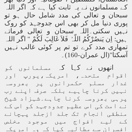
کے مسلمانوں نے یہ ثابت کیا ہے کہ اگر اللہ
سبحان و تعالی کی مدد شامل حال ہو تو
پوری دنیا مل کر بھی اس جدوجہد کو روک
نہیں سکتی۔اللہ سبحان و تعالی فرماتے
ہیں: اِن یَنصُرْکُمُ اللّہُ فَلاَ غَالِبَ لَکُمْ " اگر اللہ
تمھاری مدد کرے تو تم پر کوئی غالب نہیں
آسکتا"(ال عمران-160)۔
انھوں نے کہا کہ
مسلمانوں کو
اقوام متحدہ، امریکہ،یورپ اور
غدار مسلم حکمرانوں پر بھروسہ
نہیں کرنا چاہیے بلکہ صرف اپنے رب
پرہی بھروسہ کرنا چاہے۔شہزاد شیخ
نے امت کی اس عظیم جدودجہد کو اس کے
منطقی انجام تک جلد ازجلد پہچانے
کے لیے افواج میں موجود مخلص
افسران سے مطالبہ کیا کہ وہ امریکہ