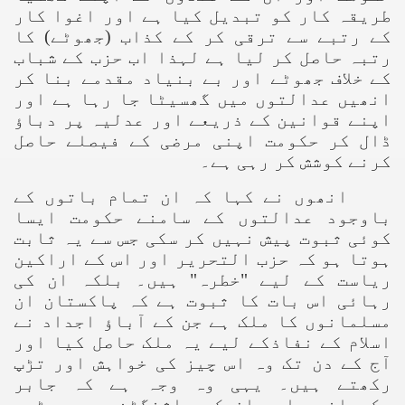
طریقہ کار کو تبدیل کیا ہے اور اغوا کار
کے رتبے سے ترقی کر کے کذاب (جھوٹے) کا
رتبہ حاصل کر لیا ہے لہذا اب حزب کے شباب
کے خلاف جھوٹے اور بے بنیاد مقدمے بنا کر
انھیں عدالتوں میں گھسیٹا جا رہا ہے اور
اپنے قوانین کے ذریعے اور عدلیہ پر دباؤ
ڈال کر حکومت اپنی مرضی کے فیصلے حاصل
کرنے کوشش کر رہی ہے۔
انھوں نے کہا کہ ان تمام باتوں کے
باوجود عدالتوں کے سامنے حکومت ایسا
کوئی ثبوت پیش نہیں کر سکی جس سے یہ ثابت
ہوتا ہو کہ حزب التحریر اور اس کے اراکین
ریاست کے لیے "خطرہ" ہیں۔ بلکہ ان کی
رہائی اس بات کا ثبوت ہے کہ پاکستان ان
مسلمانوں کا ملک ہے جن کے آباؤ اجداد نے
اسلام کے نفاذکے لیے یہ ملک حاصل کیا اور
آج کے دن تک وہ اس چیز کی خواہش اور تڑپ
رکھتے ہیں۔ یہی وہ وجہ ہے کہ جابر
حکمرانوں اور ان کے واشنگٹن میں بیٹھے