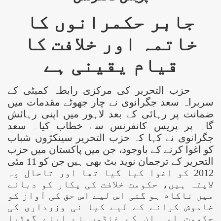
جابر حکمرانوں کا
خاتمہ اور خلافت کا
قیام یقینی ہے
حزب التحریر کی مرکزی رابطہ کمیٹی کے
سربراہ سعد جگرانوی نے چار جھوٹے مقدمات میں
ضمانت پر رہائی کے بعد لاہور میں اپنی رہائش
گاہ پر پریس کانفرنس سے خطاب کیا۔ سعد
جگرانوی نے کہا کہ حزب التحریر سینکڑوں شباب
کو اغوا کرنے کے باوجود، جن میں پاکستان میں حزب
التحریر کے ترجمان نوید بٹ بھی ہیں جن کو 11 مئی
2012 کو اغوا کیا گیا تھا اور تاحال وہ
لاپتہ ہیں، حکومت خلافت کی پکار کو دبانے
میں ناکام ہو گئی اس لیے اس حق کی آواز کو
خاموش کرانے کے لیے کیا نی وزرداری کی
حکومت اور ان کے غنڈوں نے اپنے گھٹیا