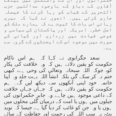
آقاوں کے دباؤ کے باوجود عدالتیں حزب
التحریر کے شباب کو رہا کرنے کا فیصلہ
جاری کرتی ہیں۔ انھوں نے کہا کہ میری
رہائی اس بات کا ثبوت ہے کہ ہمارے ملک کو
اصل خطرہ امریکہ اور پاکستان کی سیاسی و
فوجی قیادت میں زرداری اور کیانی کی
صورت میں موجود اس کے ایجنٹوں کے گروہ سے
ہے۔
سعد جگرانوی نے کہا کہ ہم اس ناکام
حکومت کو یقین دلاتے ہیں کہ وہ خلافت کی پکار
کو، جوکہ اللہ سبحانہ وتعالی کی وحی ہے، کبھی
ختم نہ کر سکے گی بلکہ انشأ اللہ بہت جلد وہ اپنا
خاتمہ خود اپنی آنکھوں سے دیکھ لیں گے۔ ہم
حکومت کو یقین دلاتے ہیں کہ جہاں جہاں خلافت
کے داعی موجود ہیں چاہے وہ جابر حکمرانوں کی
جیلوں میں ہوں یا امت کے درمیان گلی محلوں میں
ہوں یا وہ جن کو غائب کر دیا گیا ہے جیسا کہ نوید
بٹ، یہ سب اللہ کی رحمت اور حفاظت کے سائے