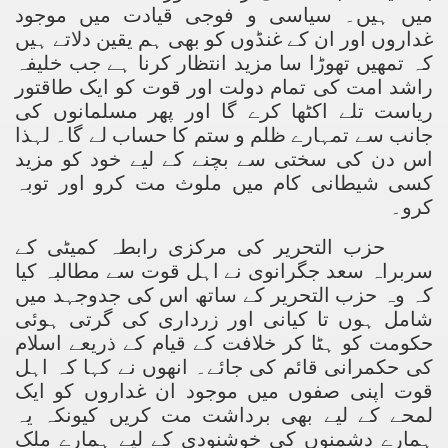
میں ہیں۔ سیاسی و فوجی قیادت میں موجود
غداروں اور ان کے غنڈوں کو بھی ہم یقین دلاتے ہیں
کہ تمھیں تھوڑا سا مزید انتظار کرنا ہے جب خلیفہ
راشد امت کی تمام دولت اور قوت کو ایک طاقتور
ریاست تلے اکٹھا کرے گا اور پھر مسلمانوں کی
جانب سے تمہارے ظلم و ستم کا حساب لے گا۔ لہذا
اس دن کی سختی سے بچنے کے لیے خود کو مزید
کسی شیطانی کام میں ملوث مت کرو اور توبہ
کرو۔
حزب التحریر کی مرکزی رابطہ کمیٹی کے
سربراہ سعد جگرانوی نے اہل قوت سے مطالبہ کیا
کہ وہ حزب التحریر کے ساتھ اس کی جدوجہد میں
شامل ہوں تا کیانی اور زرداری کی گرتی ہوئی
حکومت کو ہٹا کر خلافت کے قیام کے ذریعے اسلام
کی حکمرانی قائم کی جائے۔ انھوں نے کہا کہ اہل
قوت اپنی صفوں میں موجود ان غداروں کو ایک
لمحے کے لیے بھی برداشت مت کریں کیونکہ یہ
ہمارے دشمنوں کی خوشنودی کے لیے ہمارے ملک