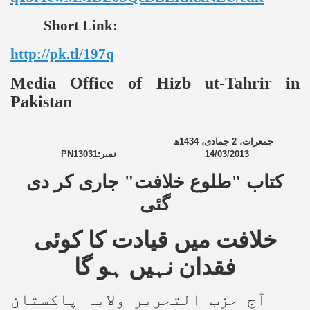
Short Link:
http://pk.tl/197q
Media Office of Hizb ut-Tahrir in
Pakistan
ھ
1434
جمادی،
2
جمعرات،
PN13031
نمبر:
14/03/2013
کتاب "طلوع خلافت" جاری کر دی
گئی
خلافت میں قیادت کا کوئی
فقدان نہیں ہو گا
آج حزب التحریر ولایہ پاکستان