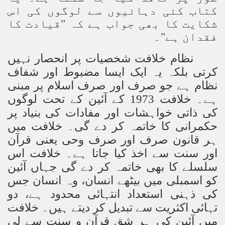
کتاب کئی دہائیوں سے لوگوں کی اس
شکایت کا بھی جواب ہے کہ "قیادت کا
فقدان ہے"۔
نظام خلافت شخصیات پر انحصار نہیں
کرتی بلکہ یہ ایک ایسا مضبوط اور شفاف
نظام ہے جو صرف اور صرف اسلام پر مبنی
ہے۔ خلافت 1973 کے آئین کے تحت لوگوں
کی ذاتی خواہشات اور مفادات کی بنیاد پر
حکمرانی کا خاتمہ کر دے گی۔ خلافت میں
ہر قانون صرف اور صرف وحی یعنی قرآن
اور سنت سے اخذ کیا جاتا ہے۔ خلافت اس
سلسلے کا بھی خاتمہ کر دے گی جہاں آئین
کو اسمبلی میں بیٹھے انسان، وہ انسان جس
کی ذہنی استعداد انتہائی محدود ہے، دو
تہائی اکثریت سے تبدیل کر دیتے ہیں۔ خلافت
میں آئین کی ہر شق قرآن و سنت سے لی