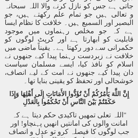
جاتی ہے جس کو نازل کرنے والا اللہ سبحانہ
و تعالی ہیں جو تمام علم رکھتے ہیں، جو
البصیر اور السمیع ہیں۔ خلافت کا نظام ایسا
ہے کہ جو مخلص رہنماوں میں موجود
قابلیت کو ابھارتا ہے اور کرپٹ لوگوں کو
حکمرانی سے دور رکھتا ہے۔ یقیناً ماضی میں
خلافت نے زبردست رہنما پیدا کیے جنھوں نے
اسلام کو نافذ کیا، ایسے مسلمان سیاست
دان پیدا کیے جنھوں نے امت کے لیے انصاف،
خوشحالی اور تحفظ کو یقینی بنایا تھا۔
إِنَّ
اللَّهَ
يَأْمُرُكُمْ
أَنْ
تُؤَدُّوا
الأَمَانَاتِ
إِلَى
أَهْلِهَا
وَإِذَا
حَكَمْتُمْ
بَيْنَ
النَّاسِ
أَنْ
تَحْكُمُوا
بِالْعَدْلِ
"اللہ تعلی تمھیں تاکیدی حکم دیتا ہے کہ
امانت والوں کی امانتیں انھیں پہنچاو! اور
جب لوگوں کا فیصلہ کرو تو عدل و انصاف