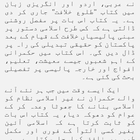
نے عربی، اردو اور انگریزی زبان
میں کتاب "طلوع خلافت" جاری کر دی
ہے۔ یہ کتاب اس بات پر مفصل روشنی
ڈالتی ہے کہ کس طرح اسلامی دستور پر
مبنی پالیسیاں خلافت کے قیام کے بعد
پاکستان کو حقیقی تبدیلی کی راہ پر
ڈال دیں گی۔ اس کتاب میں حکمرانی
کے اہم شعبوں جیسے معیشت، تعلیم،
افواج اور خارجہ پالیسی پر تفصیلی
بحث کی گئی ہے۔
ایک ایسے وقت میں جب ہر نئے آنے
والے حکمران نے غیر اسلامی نظام کو
اسلامی بنانے کا جھوٹا وعدہ کر کے
عوام کو دھوکہ دیا، یہ کتاب اس بات
کو ثابت کرتا ہے کہ اسلامی آئین
بغیر کسی التوأ کے فوری اور مکمل
طور پر نافذ کیا جا سکتا ہے۔ یہ