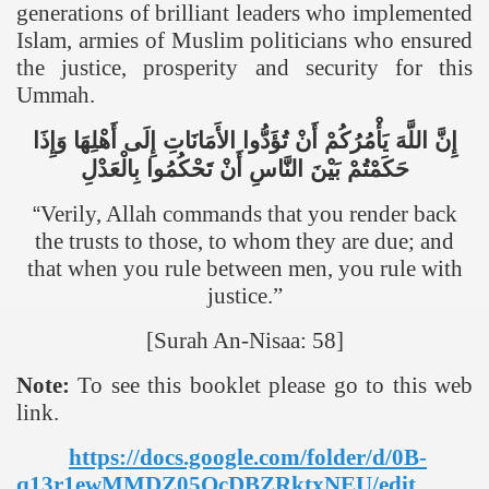
generations of brilliant leaders who implemented
Islam, armies of Muslim politicians who ensured
the justice, prosperity and security for this
Ummah.
إِنَّ
اللَّهَ
يَأْمُرُكُمْ
أَنْ
تُؤَدُّوا
الأَمَانَاتِ
إِلَى
أَهْلِهَا
وَإِذَا
حَكَمْتُمْ
بَيْنَ
النَّاسِ
أَنْ
تَحْكُمُوا
بِالْعَدْلِ
“
Verily, Allah commands that you render back
the trusts to those, to whom they are due; and
that when you rule between men, you rule with
justice.”
[Surah An-Nisaa: 58]
Note:
To see this booklet please go to this web
link.
https://docs.google.com/folder/d/0B-
q13r1ewMMDZ05QcDBZRktxNEU/edit