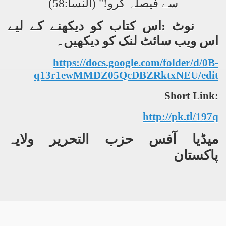
سے فیصلہ کرو!" (النسأ:58)
نوٹ :اس کتاب کو دیکھنے کے لیے
اس ویب سائٹ لنک کو دیکھیں۔
https://docs.google.com/folder/d/0B-
q13r1ewMMDZ05QcDBZRktxNEU/edit
Short Link:
http://pk.tl/197q
میڈیا آفس حزب التحریر
ولایہ
پاکستان