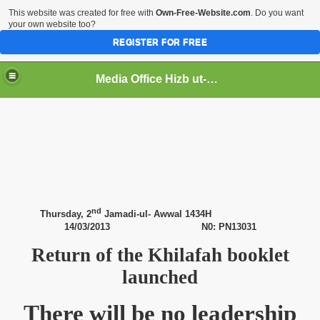
This website was created for free with
Own-Free-Website.com
. Do you want
your own website too?
REGISTER FOR FREE
Media Office Hizb ut-Tahrir Pakistan
ading
nd
Thursday, 2
Jamadi-ul- Awwal 1434H
14/03/2013 N0: PN13031
Return of the Khilafah booklet
launched
There will be no leadership