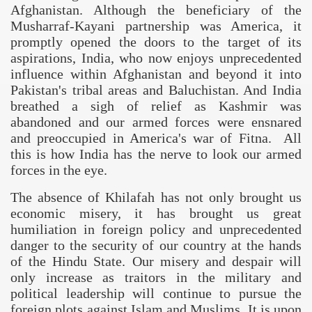
Afghanistan
. Although the beneficiary of the
Musharraf-Kayani partnership was
America
, it
promptly opened the doors to the target of its
aspirations,
India
, who now enjoys unprecedented
influence within
Afghanistan
and beyond it into
Pakistan
's tribal areas and
Baluchistan
. And
India
breathed a sigh of relief as Kashmir was
abandoned and our armed forces were ensnared
and preoccupied in
America
's war of Fitna. All
this is how
India
has the nerve to look our armed
forces in the eye.
The absence of Khilafah has not only brought us
economic misery, it has brought us great
humiliation in foreign policy and unprecedented
danger to the security of our country at the hands
of the
Hindu
State
. Our misery and despair will
only increase as traitors in the military and
political leadership will continue to pursue the
foreign plots against Islam and Muslims. It is upon