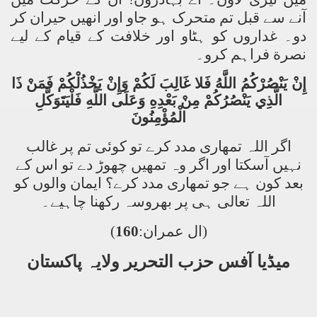
آنے سے قبل تم متحرک ہو جاو اور انھیں حیران کر
دو۔ غداروں کو ہٹاو اور خلافت کے قیام کے لیے
نصر
ة
فراہم کرو۔
إِنْ
يَنْصُرْكُمُ
اللَّهُ
فَلا
غَالِبَ
لَكُمْ
وَإِنْ
يَخْذُلْكُمْ
فَمَنْ
ذَا
الَّذِي
يَنْصُرُكُمْ
مِنْ
بَعْدِهِ
وَعَلَى
اللَّهِ
فَلْيَتَوَكَّلِ
الْمُؤْمِنُونَ
اگر اللہ تمھاری مدد کرے تو کوئی تم پر غالب
نہیں آسکتا اور اگر وہ تمھیں چھوڑ دے تو اس کے
بعد کون ہے جو تمھاری مدد کرے؟ ایمان والوں کو
اللہ تعالی ہی پر بھروسہ رکھنا چاہیے۔
)
160
(ال عمران:
میڈیا آفس حزب التحریر
ولایہ پاکستان