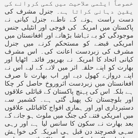
خصوصاً ایٹمی صلاحیت میں کمی کروانے کی
یقین دہانی کراتا ہے۔
جنرل مشرف کی
دست راست ہونے کے ناطے،
جنرل کیانی نے
پاکستان میں امریکہ کی فوجی اور انٹیلی جنس
موجودگی کو بے تہاشا بڑھانے اور افغانستان میں
امریکی قبضے کو مستحکم کرنے میں جنرل
مشرف کی زبردست اعانت کی۔
اس مشرف
کیانی اتحاد کا امریکہ نے بھرپور
فائدہ اٹھایا اور
بھارت کو اپنے حلقہ اثر میں لانے کے لیے اس نے
اپنے دروازے کھول دیے اور اب بھارت نا صرف
افغانستان میں زبردست اثروروخ حاصل کر
چکا
ہے بلکہ اس کی پہنچ پاکستان کے قبائلی علاقوں
اور بلوچستان تک پھیل گئی ہے۔ کشمیر سے
دستبرداری اور اور ہماری افواج کاقبائلی علاقوں
میں امریکی فتنے کی جنگ میں ملوث ہو جانے کے
بعد بھارت نے سکون کا سانس لیا ہے اور
رہی
سہی قصرچند دن قبل ہی امریکہ کی خواہش