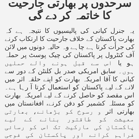
سرحدوں پر بھارتی جارحیت
کا خاتمہ کر
دے گی
یہ جنرل کیانی کی پالیسیوں کا نتیجہ ہے کہ
بھارت پاکستان کے خلاف جارحیت کا ارتکاب کرنے
کی جرأت کرتا ہے چاہے وہ حالیہ دونوں میں لائن
آف کنٹرول پر پاکستان کی چیک پوسٹ پر حملہ
ہو یا
اس سے قبل ہونے والے حملیں
ہوں۔
سابق امریکی صدر بل کلنٹن کے دور سے
کیانی کا آقا امریکہ بھارت کو اپنے حلقہ اثر میں
لانے کے لیے پاکستان کو
استعمال کرتا آ
رہا ہے۔
اس مقصد کو حاصل کرنے کے لیے امریکہ بھارت
کو
مسئلہ کشمیر کو دفن کرنے، افغانستان میں
بھارتی اثر
و رسوخ کو بڑھانے، بھارتی
معیشت کو طاقتور بنانے کے لیے
پاکستان کی مارکیٹ تک اس کو رسائی
فراہم کرانے اور پاکستان کی فوجی