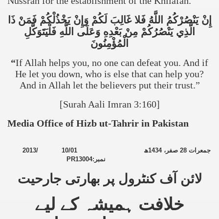
Nussrah for the establishment of the Khilafah.
إِنْ
يَنْصُرْكُمُ
اللَّهُ
فَلا
غَالِبَ
لَكُمْ
وَإِنْ
يَخْذُلْكُمْ
فَمَنْ
ذَا
الَّذِي
يَنْصُرُكُمْ
مِنْ
بَعْدِهِ
وَعَلَى
اللَّهِ
فَلْيَتَوَكَّلِ
الْمُؤْمِنُونَ
“
If Allah helps you, no one can defeat you. And if
He let you down, who is else that can help you?
And in Allah let the believers put their trust.”
[Surah Aali Imran 3:160]
Media Office of Hizb ut-Tahrir in
Pakistan
2013
/
10/01
ھ
1434
صفر،
28
جمعرات
PR13004
نمبر:
لائن آف کنٹرول پر بھارتی جارحیت
خلافت ہمیشہ کے لیے