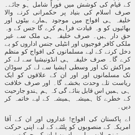
کے قیام کی کوشش میں فوراً شامل ہو جائے۔
صرف اسلام کی بنیاد پر حکمرانی کرنے والا
خلیفہ ہی افواج میں موجود ہمارے بیٹوں اور
بھائیوں کو وہ قیادت فراہم کرے گا جس کے وہ
حق دار ہیں۔ صرف خلیفہ ہی ملک سے غیر
ملکی کافر فوجیوں اور انٹیلی جنس اداروں کو بے
دخل کرنے کے لیے مسلمانوں کی افواج کو منظم
کرے گا۔ صرف خلیفہ ہی انڈونیشیا سے لے کر
مراکش تک اور وسطی ایشیا سے لے کر سوڈان
تک مسلمانوں اور اور ان کے علاقوں کو ایک
ریاست تلے وحدت بخشے گا۔ اور صرف خلافت
ہی ہمیں اس قابل بنائے گی کہ ہم ہندو جارحیت
کے خطرے کا ہمیشہ ہمیشہ کے لیے خاتمہ کر
دیں۔
اے پاکستان کی افواج! غداروں اور ان کے آقا
امریکہ کے منصوبوں کو پلٹنے کے لیے اپنی حرکت
میں تیزی لاوں۔ اے بہادروں! ان کے حرکت میں