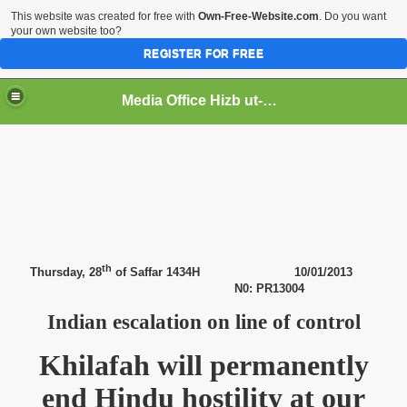
This website was created for free with
Own-Free-Website.com
. Do you want
your own website too?
REGISTER FOR FREE
Media Office Hizb ut-Tahrir Pakistan
ading
th
Thursday, 28
of Saffar 1434H 10/01/2013
N0: PR13004
Indian escalation on line of control
Khilafah will permanently
end Hindu hostility at our