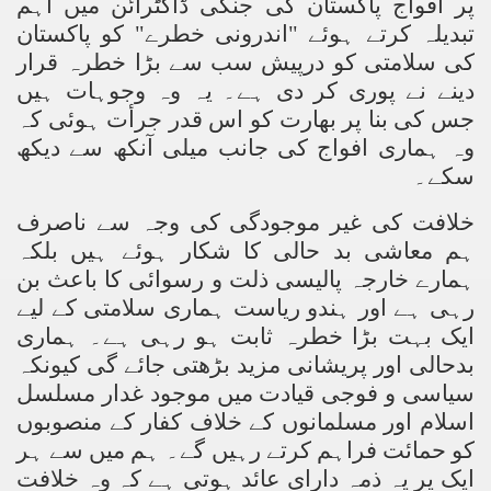
پر افواج پاکستان کی جنگی ڈاکٹرائن میں اہم
تبدیلہ کرتے ہوئے "اندرونی خطرے" کو پاکستان
کی سلامتی کو درپیش سب سے بڑا خطرہ قرار
دینے نے پوری کر دی ہے۔ یہ وہ وجوہات ہیں
جس کی بنا پر بھارت کو اس قدر جرأت ہوئی کہ
وہ ہماری افواج کی جانب میلی آنکھ سے دیکھ
سکے۔
خلافت کی غیر موجودگی کی وجہ سے ناصرف
ہم معاشی بد حالی کا شکار ہوئے ہیں بلکہ
ہمارے خارجہ پالیسی ذلت و رسوائی کا باعث بن
رہی ہے اور ہندو ریاست ہماری سلامتی کے لیے
ایک بہت بڑا خطرہ ثابت ہو رہی ہے۔ ہماری
بدحالی اور پریشانی مزید بڑھتی جائے گی کیونکہ
سیاسی و فوجی قیادت میں موجود غدار مسلسل
اسلام اور مسلمانوں کے خلاف کفار کے منصوبوں
کو حمائت فراہم کرتے رہیں گے۔ ہم میں سے ہر
ایک پر یہ ذمہ دارای عائد ہوتی ہے کہ وہ خلافت