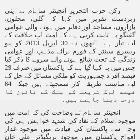
رکن حزب التحریر انجینئر ساہام نے اپنی
زبردست تقریر میں کہا کہ گلی، محلوں،
بازاروں، مساجد اور دفاتر میں ہونے والی عوامی
گفتگو یہ ثابت کرتی ہے کہ امت اب خلافت کے
لیے تیار ہے۔ انھوں نے 30 اپریل 2013 کو پیو
ریسرچ سینٹر کے فورم برائے مذہب اور عوامی
زندگی کے تحت شائع ہونے والے سروے کا ذکر کیا
جس میں یہ کہا گیا ہے کہ پاکستان میں صرف 29
فیصد افراد جمہوریت کو ملکی مسائل کے حل کے
لیے مناسب طریقہ کار سمجھتے ہیں جبکہ 84
فیصد لوگ شریعت کو ملک کے قانون کا
درجہ دینا چاہتے ہیں۔
انجینئر ساہام نے وضاحت کی کہ امت میں
موجود اسلام کے نفاذ کی شدید خواہش ہی کی
وجہ سے پاکستان کی قیادت میں موجود غدار
افواج پاکستان میں موجود بریگیڈئر علی خان