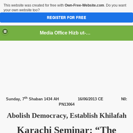
This website was created for free with
Own-Free-Website.com
. Do you want
your own website too?
REGISTER FOR FREE
Media Office Hizb ut-Tahrir Pakistan
ading
th
Sunday
, 7
Shaban 1434 AH
16/06/2013 CE
N0:
PN13064
Abolish Democracy, Establish Khilafah
Karachi
Seminar: “The