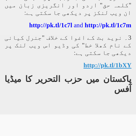
"کلمہ حق" اردو اور انگریزی زبان میں
ان ویب لنکز پر دیکھی جا سکتی ہے:
http://pk.tl/1c7l
and
http://pk.tl/1c7m
نوید بٹ کے اغوا کے خلاف "جنرل کیانی
۔
3
کے نام کھلا خط" کی وڈیو اس ویب لنک پر
دیکھی جا سکتی ہے:
http://pk.tl/1bXY
پاکستان میں حزب التحریر کا میڈیا
آفس