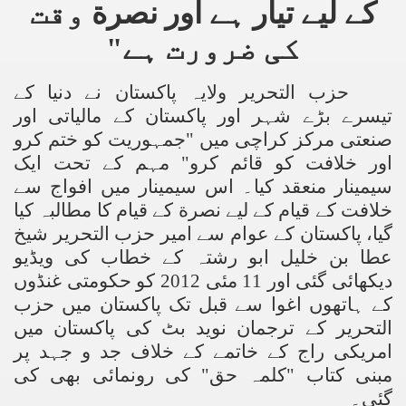
کے لیے تیار ہے اور نصر
ة
وقت
کی ضرورت ہے"
حزب التحریر ولایہ پاکستان نے دنیا کے
تیسرے بڑے شہر اور پاکستان کے مالیاتی اور
صنعتی مرکز کراچی میں "جمہوریت کو ختم کرو
اور خلافت کو قائم کرو" مہم کے تحت ایک
سیمینار منعقد کیا۔ اس سیمینار میں افواج سے
خلافت کے قیام کے لیے نصر
ة
کے قیام کا مطالبہ کیا
گیا، پاکستان کے عوام سے امیر حزب التحریر شیخ
عطا بن خلیل ابو رشتہ کے خطاب کی ویڈیو
دیکھائی گئی اور 11 مئی 2012 کو حکومتی غنڈوں
کے ہاتھوں اغوا سے قبل تک پاکستان میں حزب
التحریر کے ترجمان نوید بٹ کی پاکستان میں
امریکی راج کے خاتمے کے خلاف جد و جہد پر
مبنی کتاب "کلمہ حق" کی رونمائی بھی کی
گئی۔