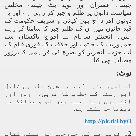
جیسے افسران اور نوید بٹ جیسے مخلص
سیاست دانوں پر ظلم و جبر کر رہی ہے اور یہ
دونوں افراد آج بھی کیانی و شریف حکومت کے
قید خانوں میں ان کے ظلم جبر کا سامنا کر رہے
ہیں۔ انجینئر ساہام نے افواج پاکستان سے
جمہوریت کے خاتمے اور خلافت کے فوری قیام کے
لیے حزب التحریر کو نصر
ة
کی فراہمی کا پرزور
مطالبہ بھی کیا۔
نوٹ:
1۔
امیر حزب التحریر شیخ عطا بن خلیل
ابو رشتہ کے خطاب کا عربی، اردو اور
انگریزی زبان میں متن اس ویب لنک پر
دیکھا جا سکتا ہے:
http://pk.tl/1byO
2۔
نوید بٹ کی جدوجہد پر مبنی کتاب