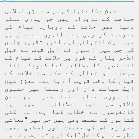
racys Failure
شیخ عطا دنیا کی سب سے بڑی اسلامی
d in its War Against Islam Through Use of Force and Abdu
جماعت کے سربراہ ہیں جو پوری مسلم
دنیا میں خلافت کے دوبارہ قیام کی
elease of The Shebaab Hizb ut Tahrir
جدوجہد کر رہی ہے۔ انہوں نے حال ہی
میں ایک انتہائی اہم آڈیو تقریر جاری
ssia
کی جس میں انہوں نے اہل قوت سے قبل
ave Exposes Criminal Negligence of Raheel Nawaz Regime
الآخر پکار کے طور پر خلافت کے قیام کے
لئے نصرۃ کا مطالبہ کیا کیونکہ اللہ
ah
سبحانہ و تعالیٰ کے حکم سے خلافت کے
قیام کا وقت قریب آ رہا ہے۔ معزز شیخ
s A Befitting Response
ایک سیاست دان اور رہنما ہیں جنہوں
he Rohingya Muslims
نے پوری مسلم دنیا میں اہم بین
الاقوامی اور علاقائی امور پر
کانفرسوں سے خطاب کیا ہے۔ وہ کئی
کتابوں کے مصنف بھی ہیں جس میں "معاشی
e
بحران، اس کی حقیقت اور اسلامی نقطہ
tung Incident and Baluchistan
نظر سے اس کا حل "ایک اہم تصنیف ہے۔ وہ