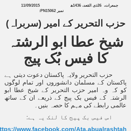
11/09/2015
ھ
1436
ذی القعد،
26
،
جمعرات
ef from Capitalism
:
PN15062
نمبر
حزب التحریر کے امیر (سربراہ)
er
sage
شیخ عطا ابو الرشتہ
کا فیس بُک پیج
fah
حزب التحریر ولایہ پاکستان دعوت دیتی ہے
پاکستان کے مسلمان دانشوروں اور تمام لوگوں
 Cover to Criminalize Work for Return of Khilafah
کو کہ وہ امیر حزب التحریر کے شیخ عطا ابو
y
الرشتہ کے فیس بک پیج کے ذریعے ان کے ساتھ
عالمی رابطے کی مہم کا حصہ بنیں۔
اس فیس بک پیج کا لنک یہ ہے:
ocate for Khilafah Appropriate Food is a New Low
ttps://www.facebook.com/Ata.abualrashtah