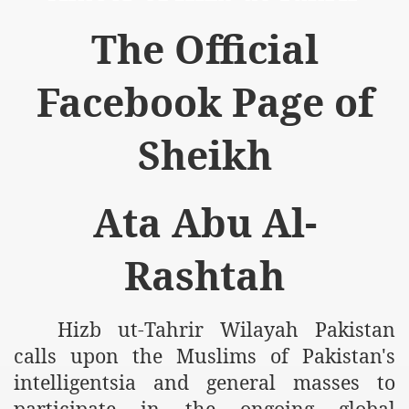
The Official
Facebook Page of
logue with India
Sheikh
ding lies against HT
tan
Ata Abu Al-
nt Building to Afghanistan
Rashtah
on Tactical weapons
ng banned organizations
Hizb ut-Tahrir Wilayah Pakistan
Muslim Countries Military Alliance
calls upon the Muslims of Pakistan's
intelligentsia and general masses to
chinar Kurram Agency
participate in the ongoing global