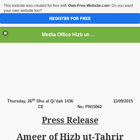
This website was created for free with
Own-Free-Website.com
. Do you want
your own website too?
REGISTER FOR FREE
Media Office Hizb ut-Tahrir Pakistan
ading
th
Thursday, 26
Dhu al Qi’dah 1436
11
/09/2015
CE
No: PN15062
Press Release
Ameer of Hizb ut-Tahrir