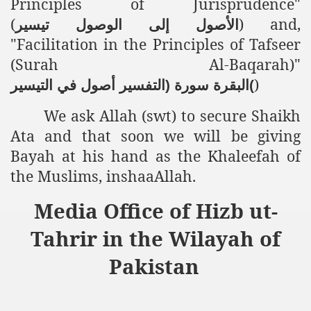
Principles of Jurisprudence"
es of Khilafah Confirms Regimes Weakening Position
(
) and,
الأصول
إلى
الوصول
تيسير
r Owais Raheel
"Facilitation in the Principles of Tafseer
(Surah Al-Baqarah)"
)
التيسير
في
أصول
التفسير
(
سورة
البقرة
)
that National Action Plan is a Plan to Suppress Islam
We ask Allah (swt) to secure Shaikh
d Nations
Ata and that soon we will be giving
Bayah at his hand as the Khaleefah of
n Delivers Its Strong Condemnation to Bangladeshi Authorit
the Muslims, inshaaAllah.
an Condemns Hasina Wajid
Media Office of Hizb ut-
Tahrir in the Wilayah of
ineer Muhammad Owais Must Be Freed Immediately
Pakistan
sa is the Duty of Pakistan Armed Forces