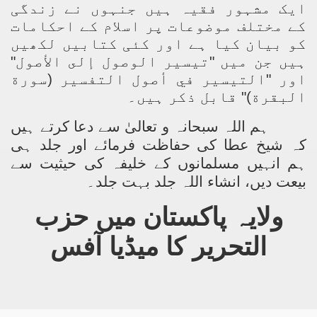
ایک مشہور فقیہ ہیں جنہوں نے زندگی
کے مختلف موضوعات پر اسلام کے احکامات
کو بیان کیا ہے اور کئی کتابیں لکھیں
sure for Release of Naveed Butt
ہیں جن میں "تيسير الوصول إلى الأصول"
lims in Myanmar
اور "التيسير في أصول التفسير (سورة
البقرة)" قابل ذکر ہیں۔
ہم اللہ سبحانہ و تعالیٰ سے دعا کرتے ہیں
کہ شیخ عطا کی حفاظت فرمائے اور جلد ہی
ہم انہیں مسلمانوں کے خلیفہ کی حیثیت سے
بیعت دیں، انشاء اللہ جلد بہت جلد۔
chi
ولایہ پاکستان میں حزب
Islamic Seminaries and Students is Attack against ISLAM
التحریر کا میڈیا آفس
utt abduction
g but lies against Hizb ut Tahrir
Imam of Kaabah Visit to Further American War on Islam