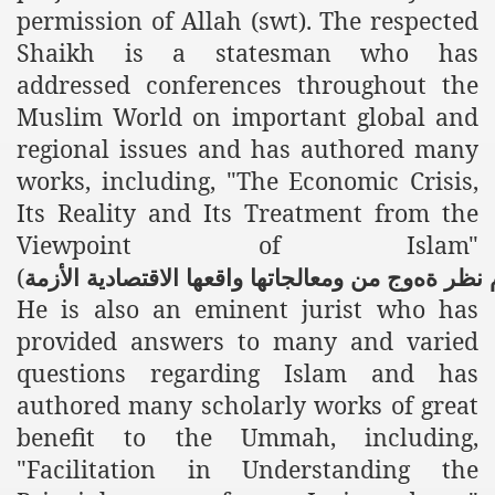
permission of Allah (swt). The respected
r Saham
Shaikh is a statesman who has
addressed conferences throughout the
Punished Because They Love Islam
Muslim World on important global and
tan Delivers Memorandum at Uzbek Embassy
regional issues and has authored many
works, including, "The Economic Crisis,
rir Wilayah Pakistan
Its Reality and Its Treatment from the
f Syria
Viewpoint of Islam"
(
of the Khilafah are Abducted the Dawn of Khilafah is Immi
نظر
ة
ه
وج
من
ومعالجاتها
واقعها
الاقتصادية
الأزمة
He is also an eminent jurist who has
provided answers to many and varied
questions regarding Islam and has
authored many scholarly works of great
By attempting to Implicate Hizb ut Tahrir in Militant Actio
benefit to the Ummah, including,
Withdrawal
"Facilitation in Understanding the