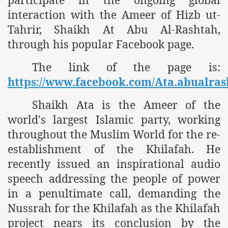
m of Islam launched
interaction with the Ameer of Hizb ut-
Tahrir, Shaikh At Abu Al-Rashtah,
y Press Conference
through his popular Facebook page.
rence
The link of the page is:
 on Riba
https://www.facebook.com/Ata.abualras
Shaikh Ata is the Ameer of the
world's largest Islamic party, working
n
throughout the Muslim World for the re-
establishment of the Khilafah. He
recently issued an inspirational audio
speech addressing the people of power
in a penultimate call, demanding the
AP
Nussrah for the Khilafah as the Khilafah
project nears its conclusion by the
ference