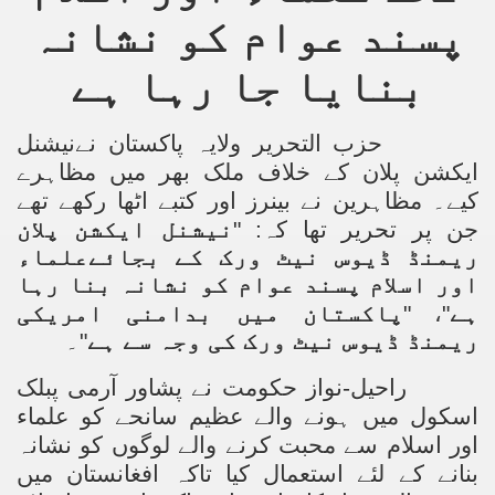
racys Failure
پسند عوام کو نشانہ
d in its War Against Islam Through Use of Force and Abdu
بنایا جا رہا ہے
elease of The Shebaab Hizb ut Tahrir
حزب التحریر ولایہ پاکستان نے
نیشنل
ssia
ایکشن پلان
کے خلاف ملک بھر میں مظاہرے
ave Exposes Criminal Negligence of Raheel Nawaz Regime
کیے۔
مظاہرین نے بینرز اور کتبے اٹھا رکھے تھے
نیشنل ایکشن پلان
"
جن پر تحریر تھا کہ:
ah
ریمنڈ ڈیوس نیٹ ورک کے بجائےعلماء
اور اسلام پسند عوام کو نشانہ بنا رہا
s A Befitting Response
پاکستان میں بدامنی امریکی
"، "
ہے
he Rohingya Muslims
ریمنڈ ڈیوس نیٹ ورک کی وجہ سے ہے
"۔
راحیل-نواز حکومت نے پشاور آرمی پبلک
اسکول میں ہونے والے عظیم سانحے کو علماء
e
اور اسلام سے محبت کرنے والے لوگوں کو نشانہ
بنانے کے لئے استعمال کیا تاکہ افغانستان میں
tung Incident and Baluchistan