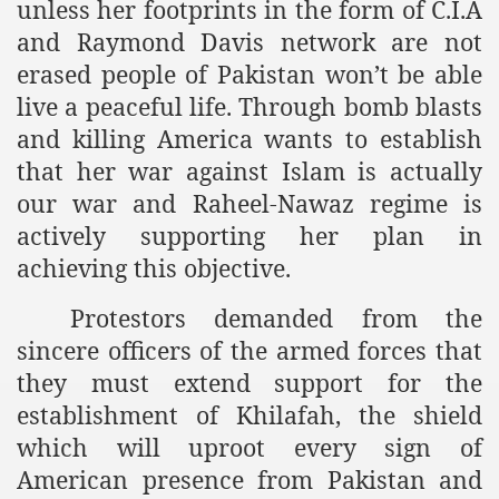
unless her footprints in the form of C.I.A
es of Khilafah Confirms Regimes Weakening Position
and Raymond Davis network are not
r Owais Raheel
erased people of Pakistan won’t be able
live a peaceful life. Through bomb blasts
and killing America wants to establish
that National Action Plan is a Plan to Suppress Islam
that her war against Islam is actually
our war and Raheel-Nawaz regime is
d Nations
actively supporting her plan in
n Delivers Its Strong Condemnation to Bangladeshi Authorit
achieving this objective.
an Condemns Hasina Wajid
Protestors demanded from the
sincere officers of the armed forces that
they must extend support for the
ineer Muhammad Owais Must Be Freed Immediately
establishment of Khilafah, the shield
sa is the Duty of Pakistan Armed Forces
which will uproot every sign of
American presence from Pakistan and