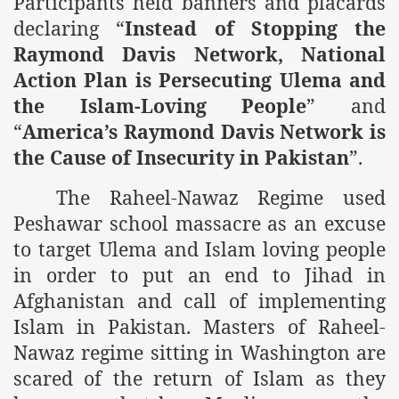
Participants held banners and placards
m of Islam launched
declaring “
Instead of Stopping the
Raymond Davis Network, National
y Press Conference
Action Plan is Persecuting Ulema and
rence
the Islam-Loving People
” and
“
America’s Raymond Davis Network is
 on Riba
the Cause of Insecurity in Pakistan
”.
The Raheel-Nawaz Regime used
n
Peshawar school massacre as an excuse
to target Ulema and Islam loving people
in order to put an end to Jihad in
Afghanistan and call of implementing
Islam in Pakistan. Masters of Raheel-
Nawaz regime sitting in Washington are
AP
scared of the return of Islam as they
ference