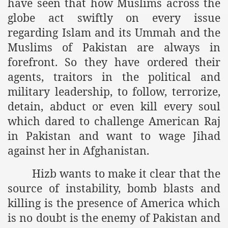
have seen that how Muslims across the
globe act swiftly on every issue
r Saham
regarding Islam and its Ummah and the
Punished Because They Love Islam
Muslims of Pakistan are always in
forefront. So they have ordered their
tan Delivers Memorandum at Uzbek Embassy
agents, traitors in the political and
rir Wilayah Pakistan
military leadership, to follow, terrorize,
detain, abduct or even kill every soul
f Syria
which dared to challenge American Raj
of the Khilafah are Abducted the Dawn of Khilafah is Immi
in Pakistan and want to wage Jihad
against her in Afghanistan.
Hizb wants to make it clear that the
source of instability, bomb blasts and
By attempting to Implicate Hizb ut Tahrir in Militant Actio
killing is the presence of America which
Withdrawal
is no doubt is the enemy of Pakistan and