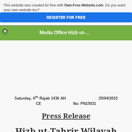
This website was created for free with
Own-Free-Website.com
. Do you want
your own website too?
REGISTER FOR FREE
Media Office Hizb ut-Tahrir Pakistan
ading
th
Saturday
, 6
Rajab 1436 AH
25
/04/2015
CE No: PN15031
Press Release
Hizb ut-Tahrir Wilayah