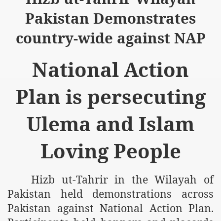
Pakistan Demonstrates
country-wide against NAP
National Action
logue with India
ding lies against HT
Plan is persecuting
tan
Ulema and Islam
nt Building to Afghanistan
Loving People
on Tactical weapons
ng banned organizations
Hizb ut-Tahrir in the Wilayah of
Muslim Countries Military Alliance
Pakistan held demonstrations across
Pakistan against National Action Plan.
chinar Kurram Agency