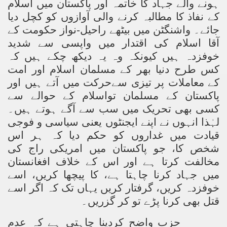
ہونے والے جہاد کا خاتمہ اور پاکستان میں اسلام
کے نفاذ کا مطالبہ کرنے والی آوازوں کو کچل دیا
جائے۔ واشنگٹن میں بیٹھے راحیل-نواز حکومت کے
sure for Release of Naveed Butt
آقا اسلام کی اقتدار میں واپسی سے شدید
خوفزدہ ہیں کیونکہ وہ یہ دیکھ چکے ہیں کہ
lims in Myanmar
کس طرح دنیا بھر کے مسلمان اسلام اور امت
کے معاملات پر تیزی سےحرکت میں آتے ہیں اور
پاکستان کے مسلمان تواسلام کے حوالے سے
کسی بھی تحریک میں سب سے آگے ہوتے ہیں۔
لہٰذا انہوں نے اپنے ایجنٹوں یعنی سیاسی و فوجی
قیادت میں غداروں کو حکم دیا کہ ہر اس
chi
شخص کا، جو پاکستان میں امریکی راج کی
مخالفت کرتا ہے اور اس کے خلاف افغانستان
Islamic Seminaries and Students is Attack against ISLAM
میں جہاد کرنا چاہتا ہے، کا پیچھا کریں، اسے
utt abduction
خوفزدہ کریں، گرفتار کریں یہاں تک کہ اگر اسے
قتل بھی کرنا پڑے تو کر گزریں۔
g but lies against Hizb ut Tahrir
حزب واضح کردینا چاہتی ہے کہ عدم
Imam of Kaabah Visit to Further American War on Islam