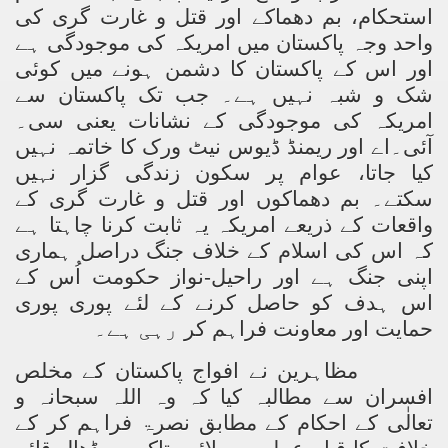
استحکام، بم دھماکے اور قتل و غارت گری کی
واحد وجہ پاکستان میں امریکہ کی موجودگی ہے
an Plan
اور اس کے پاکستان کا دشمن ہونے میں کوئی
l US Interests in the Region
شک و شبہ نہیں ہے۔ جب تک پاکستان سے
امریکہ کی موجودگی کے نشانات یعنی سی۔
ting Qibla Awwal
آئی۔اے اور ریمنڈ ڈیوس نیٹ ورک کا خاتمہ نہیں
 Nawaz regime against Hizb
کیا جاتا،
عوام پر سکون زندگی گزار نہیں
سکتے۔ بم دھماکوں اور قتل و غارت گری کے
واقعات کے ذریعے امریکہ یہ ثابت کرنا چاہتا ہے
کہ اس کی اسلام کے خلاف جنگ دراصل ہماری
redibility to National Action Plan
اپنی جنگ ہے اور راحیل-نواز حکومت اُس کے
اس ہدف کو حاصل کرنے کے لئے پوری پوری
حمایت اور معاونت فراہم کر
رہی ہے۔
مظاہرین نے افواج پاکستان کے مخلص
Shut the Call of Islam and Khilafah
افسران سے مطالبہ کیا کہ وہ
اللہ سبحانہ و
تعالٰی کے احکام کے مطابق نصرۃ فراہم کر کے
rir