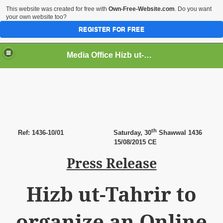
This website was created for free with
Own-Free-Website.com
. Do you want
your own website too?
REGISTER FOR FREE
Media Office Hizb ut-Tahrir Pakistan
ading
th
Ref: 1436-10/01
Saturday, 30
Shawwal 1436
15
/08/2015 CE
Press Release
Hizb ut-Tahrir to
organize an Online