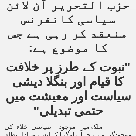
حزب التحریر آن لائن
سیاسی کانفرنس
منعقد کر رہی ہے جس
کا موضوع ہے:
"نبوت کے طرز پر خلافت
کا قیام اور بنگلا دیشی
سیاست اور معیشت میں
حتمی تبدیلی"
ملک میں موجودہ سیاسی خلاء کی
موجودگی میں، جہاں لوگ ایک ایسے متبادل نظام