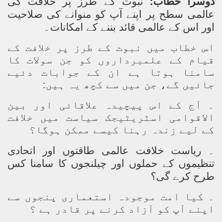
دوسرا خطاب:
نبوت کے طرز پر خلافت کی
عالمی سطح پر اپنے آپ کو منوانے کی صلاحیت
اور اس کے عالمی قائد بننے کے امکانات۔
اس خطاب میں نبوت کے طرز پر خلافت کے
قیام کے علمبرداروں کو جن سولات کا
سامنا ہوتا ہے ان کے جوابات دئیے
جائیں گے، جن میں سے کچھ یہ ہیں:
۔ آج کے اس پیچیدہ علاقائی اور بین
الاقوامی اسٹریٹیجک سیاست میں خلافت
کے لیے زندہ رہنا کیسے ممکن ہوگا؟
۔ ریاست خلافت عالمی طاقتوں اور اتحادی
تنظیموں کے حملوں اور چیلنجوں کا سامنا کس
طرح کرے گی؟
۔ کیا امت موجودہ استعماری پنجوں سے
اپنے آپ کو آزاد کرنے پر قادر ہے ؟