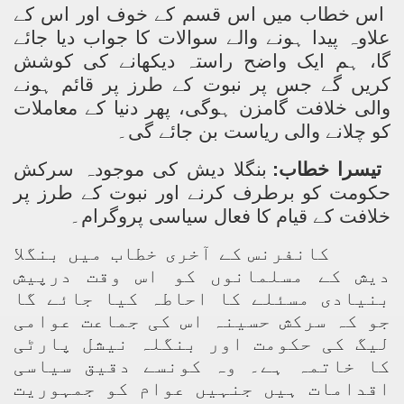
اس خطاب میں اس قسم کے خوف اور اس کے
علاوہ پیدا ہونے والے سوالات کا جواب دیا جائے
گا، ہم ایک واضح راستہ دیکھانے کی کوشش
کریں گے جس پر نبوت کے طرز پر قائم ہونے
والی خلافت گامزن ہوگی، پھر دنیا کے معاملات
کو چلانے والی ریاست بن جائے گی۔
تیسرا خطاب:
بنگلا دیش کی موجودہ سرکش
حکومت کو برطرف کرنے اور نبوت کے طرز پر
خلافت کے قیام کا فعال سیاسی پروگرام۔
کانفرنس کے آخری خطاب میں بنگلا
دیش کے مسلمانوں کو اس وقت درپیش
بنیادی مسئلے کا احاطہ کیا جائے گا
جو کہ سرکش حسینہ اس کی جماعت عوامی
لیگ کی حکومت اور بنگلہ نیشل پارٹی
کا خاتمہ ہے۔ وہ کونسے دقیق سیاسی
اقدامات ہیں جنہیں عوام کو جمہوریت