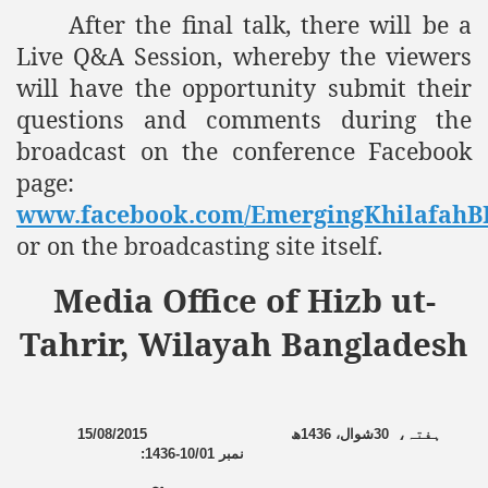
After the final talk, there will be a
Live Q&A Session, whereby the viewers
will have the opportunity submit their
questions and comments during the
broadcast on the conference Facebook
page:
www.facebook.com/EmergingKhilafahB
or on the broadcasting site itself.
Media Office of Hizb ut-
Tahrir, Wilayah Bangladesh
15/08/2015
ھ
1436
شوال،
30
،
ہفتہ
:
1436-10/01
نمبر