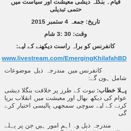
قیام۔ بنگلہ دیشی معیشت اور سیاست میں
حتمی تبدیلی
تاریخ: جمعہ 4 ستمبر 2015
وقت: 30 :3 شام
کانفرنس کو براہ راست دیکھنے کے لیے:
www.livestream.com/EmergingKhilafahBD
کانفرنس میں مندرجہ ذیل موضوعات
شامل ہوں گے:
پہلا خطاب:
نبوت کے طرز پر خلافت بنگلا دیشی
عوام کی دیکھ بھال اور معیشت میں انقلاب برپا
کرنے کے لیے سوچی سمجھی پالیسی اختیار کرے
گی
مندرجہ ذیل وہ اہم امور ہیں جن پر پہلے