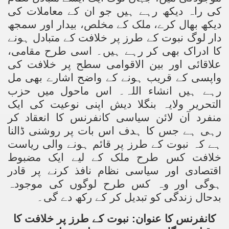
کی راہ دیکھ رہے ہیں جو ان کے معاملات کی
دیکھ بھال کرے، ملک کے مخلص، بیدار اور سمجھ
دار لوگ نبوت کے طرز پر خلافت کے متبادل ہونے
کا ادراک بھی کر رہے ہیں۔ اسی طرح مقامی،
علاقائی اور بین الاقوامی سطح پر خلافت کی
واپسی کے قریب ہونے کے واضح اشارے بھی مل
رہے ہیں انشاء اللہ۔ اس ماحول میں حزب
التحریر ولایہ بنگلا دیش اپنی نوعیت کی ایک
منفرد آن لائن سیاسی کانفرنس کا انعقاد کر
رہی ہے جس کا ہدف اس بات پر روشنی ڈالنا
ہے کہ نبوت کے طرز پر قائم ہونے والی ریاست
خلافت کس طرح ملک کے لیے ایک مضبوط
اقتصادی اور سیاسی نظام نافذ کرنے پر قادر
ہوگی اور وہ کس طرح لوگوں کی موجودہ
بدحال زندگی کو تبدیل کر کے رکھ دے گی۔
کانفرنس کا عنوان: نبوت کے طرز پر خلافت کا