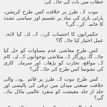
خطاب میں بات کی جائے گی:
۔ نبوت کے طرز پر خلافت کس طرح کرپشن،
پارٹی بازی کی بنیاد پر تقسیم اور سیاسی تشدد
کا خاتمہ کرے گی؟
۔ حکمرانوں کا احتساب کرنے کے لئے کیا لائحہ
عمل اختیار کیا جائے گا؟
۔ کس طرح معاشی عدم مساوات کو حل کیا
جائے گا، روزگار کے متلاشی نوجوانوں کے لیے کام
کے مواقع، تجارت کو بڑھانے اور سرمایہ کاری
کی نشونما کس طرح کی جائے گی؟
۔ کس طرح نبوت کے طرز پر قائم ہونے والی
خلافت صنعتی میدان میں ترقی کی پالیسی اور
جلد از جلد معیشت کو منفرد عالمی ماڈل بنائے
گی؟