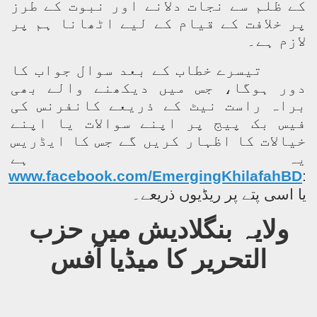
کے ظلم سے نجات دلانے اور نبوت کے طرز
پر خلافت کے قیام کے لیے اٹھانا ہم پر
لازم ہے۔
تیسرے خطاب کے بعد سوال جواب کا
دور ہوگا، جس میں دیکھنے والے بھی
براہ راست نیٹ کے ذریعے کانفرنس کی
فیس بک پیج پر اپنے سوالات یا اپنے
خیالات کا اظہار کریں گے جس کا ایڈریس
یہ ہے
www.facebook.com/EmergingKhilafahBD
:
یا اسی پتے پر ریڈیوں ذریعے۔
ولایہ بنگلادیش میں حزب
التحریر کا میڈیا آفس