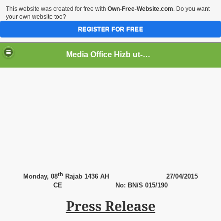
This website was created for free with
Own-Free-Website.com
. Do you want
your own website too?
REGISTER FOR FREE
Media Office Hizb ut-Tahrir Pakistan
ading
th
Monday,
08
Rajab 1436 AH
27
/04/2015
CE
No: BN/S 015/190
Press Release