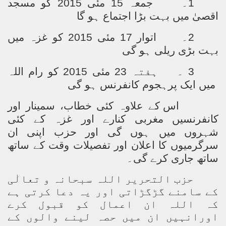
1۔
جمعہ 15 مئی 2015 کو مسجد
اقصیٰ میں بہت بڑا اجتماع ہو گا
2۔
اتوار 17 مئی 2015 کو غزہ میں
بہت بڑی ریلی ہو گی
3 ۔
ہفتہ 23 مئی 2015 کو رام اللہ
میں ایک پرہجوم کانفرنس ہو گی
اس کے علاوہ کئی خطاب، سمینار اور
کانفرنسیں مغربی کنارے اور غزہ کے کئی
شہروں میں ہوں گی اور حزب اپنی ان
سرگرمیوں کا اعلان اور تفصیلات وقت کے ساتھ
ساتھ جاری کرے گی۔
حزب التحریر اللہ سبحانہ و تعالٰی
کے سامنے گڑگڑاتی اور یہ دعا کرتی ہے
کہ اللہ ان اعمال کو قبول کرے
اورانہیں ان میں حصہ لینے والوں کے