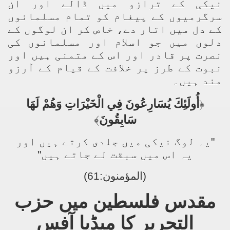
نیکی کے ترازو میں ڈالے اور ان
سرگرمیوں کے پیغام کو تمام مسلمانوں
کے دل میں اتار دے، خاص کر ان لوگوں کے
دلوں میں جو اسلام اور مسلمانوں کی
نصرت پر قادر اور اس کے متمنی ہیں اور
نبوت کے طرز پر خلافت کے قیام کے آرزو
مند ہیں۔
أُولَئِكَ يُسَارِعُونَ فِي الْخَيْرَاتِ وَهُمْ لَهَا
﴿
﴾
سَابِقُونَ
"یہ لوگ نیکی میں جلدی کرتے ہیں اور
یہ اس میں سبقت لے جاتے ہیں"
(المؤمنون:61)
مقدس فلسطین میں حزب
التحریر کا میڈیا آفس