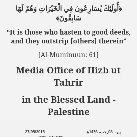
أُولَئِكَ يُسَارِعُونَ فِي الْخَيْرَاتِ وَهُمْ لَهَا
﴿
﴾
سَابِقُونَ
“It is those who hasten to good deeds,
and they outstrip [others] therein”
[Al-Muminuun: 61]
Media Office of Hizb ut
Tahrir
in the Blessed Land -
Palestine
27/05/2015
ھ
1436
رجب،
08
پیر،