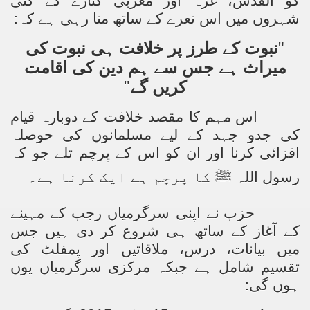
کو القدس، غزہ اور مغربی کنارے کے کئی
شہروں میں اس نعرے کے ساتھ منا رہی ہے کہ:
نبوت کے طرز پر خلافت ہی نبوت کی
"
میراث ہے جس سے ہم دین کی اقامت
"
کریں گے
اس مہم کا مقصد خلافت کے دوبارہ قیام
کی جدو جہد کے لیے مسلمانوں کی حوصلہ
افزائی کرنا اور ان کو اس کے پرچم تلے جو کہ
رسول اللہ
ﷺ
کا پرچم ہے ایک کرنا ہے۔
حزب نے اپنی سرگرمیاں رجب کے مہینے
کے آغاز کے ساتھ ہی شروع کر دی ہیں جس
میں بیانات، درس، ملاقاتیں اور پمفلٹ کی
تقسیم شامل ہے جبکہ مرکزی سرگرمیاں یوں
ہوں گی: