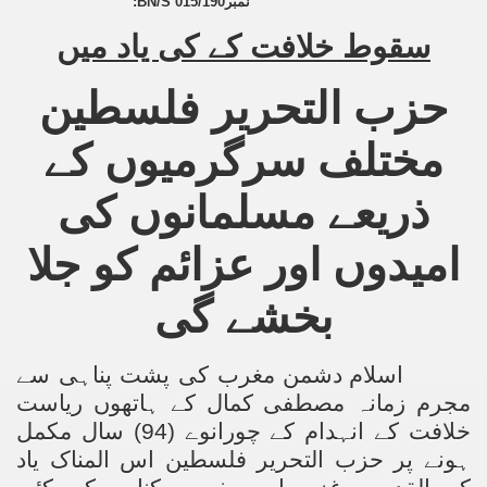
:
BN/S 015/190
نمبر
سقوط خلافت کے کی یاد میں
حزب التحریر فلسطین
مختلف سرگرمیوں کے
ذریعے مسلمانوں کی
امیدوں اور عزائم کو جلا
بخشے گی
اسلام دشمن مغرب کی پشت پناہی سے
مجرم زمانہ مصطفی کمال کے ہاتھوں ریاست
خلافت کے انہدام کے چورانوے (94) سال مکمل
ہونے پر حزب التحریر فلسطین اس المناک یاد