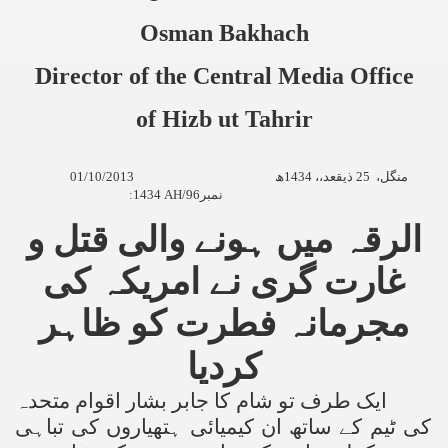
Osman Bakhach
Director of the
Central Media
Office
of Hizb ut Tahrir
01/10/2013
ھ
1434
ذیقعد،،
25
منگل،
:
1434 AH/96
نمبر
الرقہ میں ہونے والی قتل و
غارت گری نے امریکہ کی
مجرمانہ فطرت کو ظاہر
کردیا
ایک طرف تو شام کا جابر بشار اقوام متحدہ
کی ٹیم کے ساتھ ان کیمیائی ہتھیاروں کی تباہی