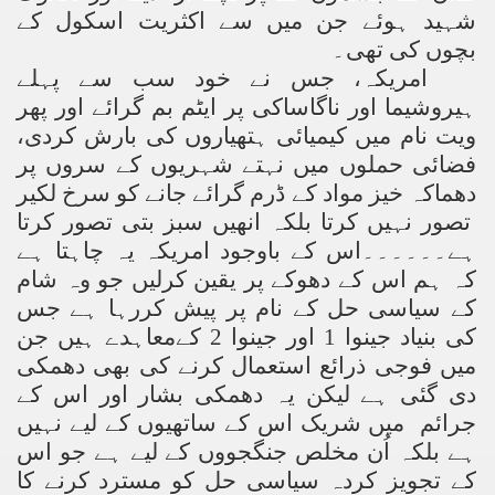
شہید ہوئے جن میں سے اکثریت اسکول کے
بچوں کی تھی۔
امریکہ، جس نے خود سب سے پہلے
ہیروشیما اور ناگاساکی پر ایٹم بم گرائے اور پھر
ویت نام میں کیمیائی ہتھیاروں کی بارش کردی،
فضائی حملوں میں نہتے شہریوں کے سروں پر
دھماکہ خیز مواد کے ڈرم گرائے جانے کو سرخ لکیر
تصور نہیں کرتا بلکہ انھیں سبز بتی تصور کرتا
ہے۔۔۔۔۔۔اس کے باوجود امریکہ یہ چاہتا ہے
کہ ہم اس کے دھوکے پر یقین کرلیں جو وہ شام
کے سیاسی حل کے نام پر پیش کررہا ہے جس
کی بنیاد جینوا 1 اور جینوا 2 کےمعاہدے ہیں جن
میں فوجی ذرائع استعمال کرنے کی بھی دھمکی
دی گئی ہے لیکن یہ دھمکی بشار اور اس کے
جرائم میں شریک اس کے ساتھیوں کے لیے نہیں
ہے بلکہ اُن مخلص جنگجووں کے لیے ہے جو اس
کے تجویز کردہ سیاسی حل کو مسترد کرنے کا