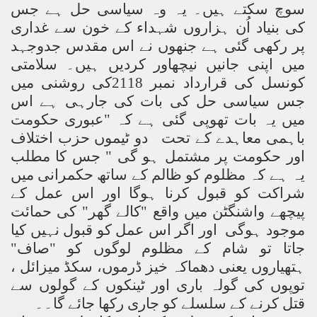
سوچ سکتے ہیں۔ یہ وہ سیاسی حل ہے جس
کی بنیاد اُن ہزاروں شہداء کے خون سے غداری
پر رکھی گئی ہے جنھوں نے اس مقدس جدوجہد
میں اپنی جانیں نیچھاور کردیں ہیں۔ سلامتی
کونسل کی قرارداد نمبر 2118کی روشنی میں
جس سیاسی حل کی بات کی جارہی ہے اس
میں یہ بات تھوپی گئی ہے کہ "عبوری حکومت
باہمی معاہدے کے تحت دو ٹیموں حزب اختلاف
اور حکومت پر مشتمل ہو گی " جس کا مطلب
یہ ہے کہ مظلوم کو ظالم کے ساتھ حکمرانی میں
شراکت کو قبول کرنا ہوگا اور اس عمل کے
پیچھے واشنگٹن میں واقع "کالے گھر" کی حمائت
موجود ہوگی اور اگر اس عمل کو قبول نہیں کیا
جاتا تو شام کے مظلوم لوگوں کو "صاف"
ہتھیاروں یعنی دھماکہ خیز ڈرموں، سکڈ میزائل ،
توپوں کی گولہ باری اور ٹینکوں کے گولوں سے
قتل کرنے کے سلسلے کو جاری رکھا جائے گا۔۔