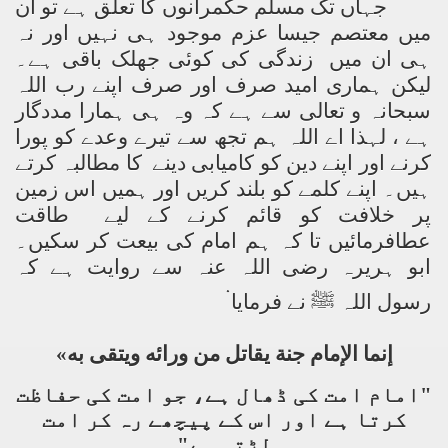
جہاں تک مسلم حکمرانوں کا تعلق ہے تو ان
میں معتصم جیسا عزم موجود ہی نہیں اور نہ
ہی ان میں زندگی کی کوئی جھلک باقی ہے۔
لیکن ہماری امید صرف اور صرف اپنے رب اللہ
سبحانہ و تعالی سے ہے کہ وہ ہی ہمارا مددگار
ہے ، لہذا اے اللہ ہم تجھ سے تیرے وعدے کو پورا
کرنے اور اپنے دین کو کامیابی دینے کا مطالبہ کرتے
ہیں۔ اپنے کلمے کو بلند کریں اور ہمیں اس زمین
پر خلافت کو قائم کرنے کے لیے طاقت
عطافرمائیں تا کہ ہم امام کی بیعت کر سکیں۔
ابو ہریرہ رضی اللہ عنہ سے روایت ہے کہ
رسول اللہ ﷺ نے فرمایا
«
به
ويتقى
ورائه
من
يقاتل
جنة
الإمام
إنما
"امام امت کی ڈھال ہے، جو امت کی حفاظت
کرتا ہے اور اس کے پیچھے رہ کر امت
لڑتی ہے"