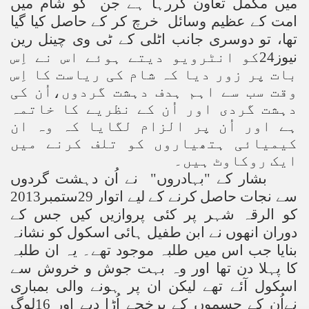
میں مکمل تعاون کررہا ہے جن کو شام میں
امت کے عظیم وسائل خرچ کر کے حاصل کیا گیا
تھا، تو دوسری جانب اٹلی کے ٹی وی چینل رین
نیوز24کو انٹرویو دیتے ہوئے اس نے اِس
بات پر زور دیا کہ شام کی ریاست کا اِس
وقت سب سے اہم ہدف دہشت گردوں،اُن کی
دہشت گردی اور اُن کے نظریے کا خاتمہ
ہے اور اُن پر الزام لگایا کہ وہ ان
کیمیائی ہتھیاروں کو تلف کرنے میں
ایک روکاوٹ ہیں۔
بشار کے "بہادروں" نے اُن دہشت گردوں
سے نجات حاصل کرنے کے لیے اتوار 29ستمبر2013
کو الرقہ شہر پر کئی پروازیں کیں جس کے
دوران انھوں نے ابن طفیل ہائی اسکول کو نشانہ
بنایا جب اس میں طلبہ موجود تھے۔ یہ ان طلبہ
کا پہلا دن تھا اور وہ بہت جوش و خروش سے
اسکول آئے تھے لیکن ان پر ہونے والی بمباری
نےاُن کے جسموں کے پرخچے اُڑا دیے اور 16لوگ