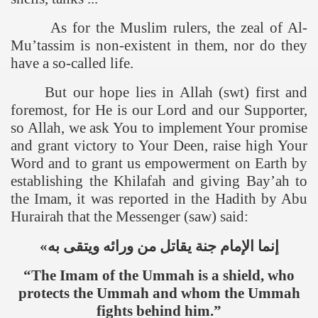
As for the Muslim rulers, the zeal of Al-
Mu’tassim is non-existent in them,
nor do they
have a so-called life.
But our hope lies in Allah (swt) first and
foremost, for He is our Lord and our Supporter,
so Allah, we ask You to implement Your promise
and grant victory to Your Deen, raise high Your
tion of the Khilafah
Word and to grant us empowerment on Earth by
establishing the Khilafah and giving Bay’ah to
the Imam, it was reported in the Hadith by Abu
Hurairah that the Messenger (saw) said:
izb ut-Tahrir
«
به
ويتقى
ورائه
من
يقاتل
جنة
الإمام
إنما
“The Imam of the Ummah is a shield, who
protects the Ummah and whom the Ummah
fights behind him.”