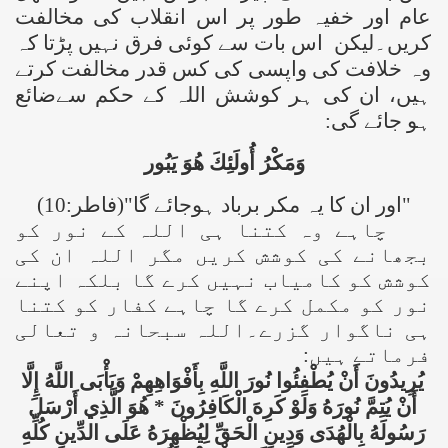
عام اور خفیہ طور پر اس انقلاب کی مخالفت
کریں۔لیکن اس بات سے کوئی فرق نہیں پڑتا کہ
وہ خلافت کی واپسی کی کس قدر مخالفت کرتے
ہیں، ان کی ہر کوشش اللہ کے حکم سےضائع
ہو جائے گی:
وَمَكْرُ أُولَئِكَ هُوَ يَبُور
"اور ان کا یہ مکر برباد ہوجائے گا"(فاطر:10)
چاہے وہ کتنا ہی اللہ کے نور کو
بجھانے کی کوشش کریں مگر اللہ ان کی
کوشش کو کامیاب نہیں کرے گا بلکہ اپنے
نور کو مکمل کرے گا چاہے کفار کو کتنا
ہی ناگوار گزرے۔اللہ سبحانہ و تعالی
فرماتے ہیں:
يُرِيدُونَ أَنْ يُطْفِئُوا نُورَ اللَّهِ بِأَفْوَاهِهِمْ وَيَأْبَى اللَّهُ إِلَّا
أَنْ يُتِمَّ نُورَهُ وَلَوْ كَرِهَ الْكَافِرُونَ * هُوَ الَّذِي أَرْسَلَ
رَسُولَهُ بِالْهُدَى وَدِينِ الْحَقِّ لِيُظْهِرَهُ عَلَى الدِّينِ كُلِّهِ