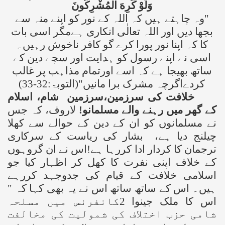
وَلَوْ كَرِهَ الْمُشْرِكُونَ
"وہ چاہتے ہیں کہ اللہ کے نور کو اپنے منہ سے
بجھا دیں اور اللہ تعالٰی انکاری ہےمگر اسی بات
کا کہ اپنا نور پورا کرے گو کافر ناخوش رہیں۔
اسی نے اپنے رسول کو ہدایت اور سچے دین کے
ساتھ بھیجا ہے کہ اسے اورتمام مذاہب پر غالب
کردےاگرچہ مشرک برا مانیں"(التوبۃ:32-33)
خلافت کی سرزمین،سرزمین شام، اسلام
کے گھر میں رہنے والے مسلمانو!
لاروف، کہ جس
نے مسلمانوں کو ان کے دین کے حوالے سے کھلا
چیلنج دیا ہے، بشار کی ریاست کے سرکاری
ترجمان کا کردار ادا کررہا ہے!اس نے ان گروہوں
کے خلاف اپنی نفرت کا کھل کر اظہار کیا جو
اسلامی خلافت کے قیام کی جدوجہد کررہے
ہیں۔ اس کے ساتھ ساتھ اس نے یہ بھی کہا کہ "
اس کا ملک جینوا 2کانفرنس میں مسلحہ
شامی حزب اختلاف کی شمولیت کی مخالفت