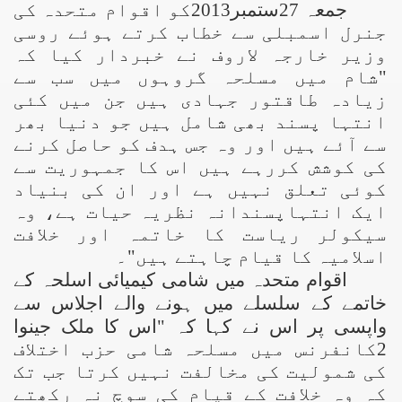
جمعہ 27ستمبر2013کو اقوام متحدہ کی
جنرل اسمبلی سے خطاب کرتے ہوئے روسی
وزیر خارجہ لاروف نے خبردار کیا کہ
"شام میں مسلحہ گروہوں میں سب سے
زیادہ طاقتور جہادی ہیں جن میں کئی
انتہا پسند بھی شامل ہیں جو دنیا بھر
سے آئے ہیں اور وہ جس ہدف کو حاصل کرنے
کی کوشش کررہے ہیں اس کا جمہوریت سے
کوئی تعلق نہیں ہے اور ان کی بنیاد
ایک انتہاپسندانہ نظریہ حیات ہے، وہ
سیکولر ریاست کا خاتمہ اور خلافت
اسلامیہ کا قیام چاہتے ہیں"۔
اقوام متحدہ میں شامی کیمیائی اسلحہ کے
خاتمے کے سلسلے میں ہونے والے اجلاس سے
واپسی پر اس نے کہا کہ "اس کا ملک جینوا
2کانفرنس میں مسلحہ شامی حزب اختلاف
کی شمولیت کی مخالفت نہیں کرتا جب تک
کہ وہ خلافت کے قیام کی سوچ نہ رکھتے