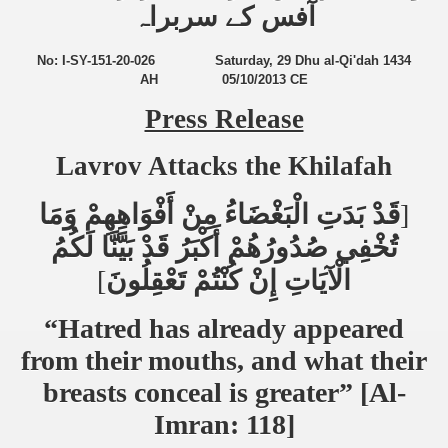
آفس کے سربراہ
No:
I-SY-151-20-026
Saturday, 29 Dhu al-Qi'dah 1434
AH
05/10/2013 CE
Press Release
Lavrov Attacks the Khilafah
قَدْ بَدَتِ الْبَغْضَاءُ مِنْ أَفْوَاهِهِمْ وَمَا
]
تُخْفِي صُدُورُهُمْ أَكْبَرُ قَدْ بَيَّنَّا لَكُمُ
[
الْآيَاتِ إِنْ كُنْتُمْ تَعْقِلُونَ
“Hatred has already appeared
from their mouths, and what their
breasts conceal is greater” [Al-
Imran: 118]