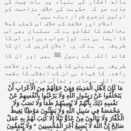
ساتھ افکار کی بنیاد پر بات چیت کی
جائے جو کہ حکومت کی خلاف مزاحمت کو
اولین ترجیع قرار دیتے ہیں"۔
اسلام اور خلافت کے خلاف اس کھلم کھلا
مخالفت کا تقاضع ہے کہ مسلمان بھی اس
کا ایسا ہی منہ توڑ جواب دیں اور اس کا
طریقہ یہ ہے کہ وہ اعلان کریں کہ ان کا
قائد اللہ کے رسول ﷺ ہیں اور ان کا
طریقہ ہی تبدیلی کا طریقہ ہے اور خلافت
راشدہ کا قیام ہی ان کے انقلاب کا مقصد
ہے۔ اللہ سبحانہ و تعالٰی فرماتے ہیں:
مَا كَانَ لِأَهْلِ الْمَدِينَةِ وَمَنْ حَوْلَهُمْ مِنَ الْأَعْرَابِ أَنْ
يَتَخَلَّفُوا عَنْ رَسُولِ اللَّهِ وَلَا يَرْغَبُوا بِأَنْفُسِهِمْ عَنْ
نَفْسِهِ ذَلِكَ بِأَنَّهُمْ لَا يُصِيبُهُمْ ظَمَأٌ وَلَا نَصَبٌ وَلَا
مَخْمَصَةٌ فِي سَبِيلِ اللَّهِ وَلَا يَطَئُونَ مَوْطِئًا يَغِيظُ
الْكُفَّارَ وَلَا يَنَالُونَ مِنْ عَدُوٍّ نَيْلًا إِلَّا كُتِبَ لَهُمْ بِهِ عَمَلٌ
صَالِحٌ إِنَّ اللَّهَ لَا يُضِيعُ أَجْرَ الْمُحْسِنِينَ * وَلَا يُنْفِقُونَ