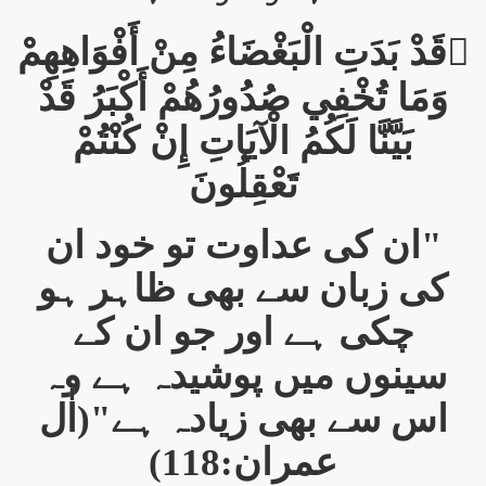
قَدْ بَدَتِ الْبَغْضَاءُ مِنْ أَفْوَاهِهِمْ

وَمَا تُخْفِي صُدُورُهُمْ أَكْبَرُ قَدْ
بَيَّنَّا لَكُمُ الْآيَاتِ إِنْ كُنْتُمْ
تَعْقِلُونَ
"ان کی عداوت تو خود ان
کی زبان سے بھی ظاہر ہو
چکی ہے اور جو ان کے
سینوں میں پوشیدہ ہے وہ
اس سے بھی زیادہ ہے"(اٰل
عمران:118)