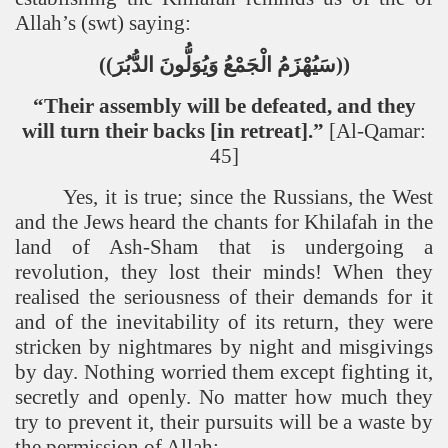
Allah’s (swt) saying:
))
الدُّبُرَ
وَيُوَلُّونَ
الْجَمْعُ
سَيُهْزَمُ
((
“Their assembly will be defeated, and they
will turn their backs [in retreat].”
[Al-Qamar:
45]
Yes, it is true; since the Russians, the West
and the Jews heard the chants for Khilafah in the
land
of
Ash-Sham
that is undergoing a
revolution, they lost their minds! When they
realised the seriousness of their demands for it
and of the inevitability of its return, they were
stricken by nightmares by night and misgivings
by day. Nothing worried them except fighting it,
secretly and openly. No matter how much they
try to prevent it, their pursuits will be a waste by
the permission of Allah: