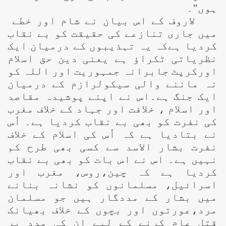
ہوں"۔
لاروف کے اس بیان نے شام اور خطے
میں جاری تنازعے کی حقیقت کو بے نقاب
کردیا ہےکہ یہ تہذیبوں کے درمیان ایک
نظریاتی ٹکراؤ ہے یعنی دین حق اسلام
اورکرپٹ جابرانہ جمہوریت اور اللہ کو
نہ ماننے والی سیکولرازم کے درمیان
ایک جنگ ہے۔اس نے اپنے پوشیدہ مقاصد
اور اسلام ، خلافت اور جہاد کے خلاف مغرب
کی نفرت کو بھی بے نقاب کردیا ہے۔ اُس
نے بتادیا ہے کہ اُس کی اسلام کے خلاف
نفرت بشار الاسد سے کسی بھی طرح کم
نہیں ہے۔ اس نے اس بات کو بھی بے نقاب
کردیا ہے کہ چین،روس، مغرب اور
اسرائیل، مسلمانوں کو نشانہ بنانے
میں بشار کے مددگار ہیں جو مسلمان
مرد،عورتوں اور بچوں کے خلاف بھیانک
قتل عام کرنے کے لیے ان کی مدد پر