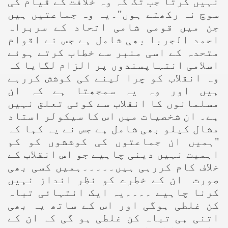
نہیں کرتا جب تک کہ وہ خلافت کے قیام کی
سوچ نہ رکھتے ہوں"۔یہ وہ جماعتیں ہیں
جن میں قومی شامی اتحاد کے سربراہ
احمد الجربا بھی شامل ہے جس نے اقوام
متحدہ کے اسی منبر سے خطاب کرتے ہوئے
اسلامی انتہاپسندوں پر الزام لگایا کہ
وہ انقلاب کو چرا لینے کی کوشش کررہے
ہیں اور وہ یہ سمجھتا ہے کہ ان
مسلمانوں کا انقلاب سے کوئی تعلق نہیں
ہے۔ ان شخصیات میں اس کا سیکولر استاد
مشال کیلو بھی شامل ہے جس نے یہ کہا کہ
"ہمیں ان جماعتوں کی کوششوں کو کم
اہمیت نہیں دینی چاہیے جو اس انقلاب کے
خلاف کام کررہی ہیں۔۔۔۔۔ہمیں کسی بھی
صورت ان کے خطرے کو نظر انداز نہیں
کرنا چاہیے ۔۔۔۔یہ ایک انتہائی تباہ
کن غلطی ہوگی اور اس کے ساتھ یہ بھی
اتنی ہی تباہ کن غلطی ہو گی کہ ان کے