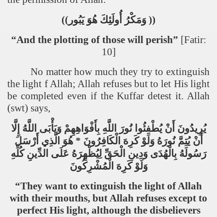
))
يَبُور
هُوَ
أُولَئِكَ
وَمَكْرُ
((
“And the plotting of those will perish”
[Fatir:
10]
No matter how much they try to extinguish
the light f Allah; Allah refuses but to let His light
be completed even if the Kuffar detest it. Allah
(swt) says,
يُرِيدُونَ
أَنْ
يُطْفِئُوا
نُورَ
اللَّهِ
بِأَفْوَاهِهِمْ
وَيَأْبَى
اللَّهُ
إِلَّا
أَرْسَلَ
الَّذِي
هُوَ
*
الْكَافِرُونَ
كَرِهَ
وَلَوْ
نُورَهُ
يُتِمَّ
أَنْ
رَسُولَهُ
بِالْهُدَى
وَدِينِ
الْحَقِّ
لِيُظْهِرَهُ
عَلَى
الدِّينِ
كُلِّهِ
وَلَوْ
كَرِهَ
الْمُشْرِكُونَ
“They want to extinguish the light of Allah
with their mouths, but Allah refuses except to
perfect His light, although the disbelievers