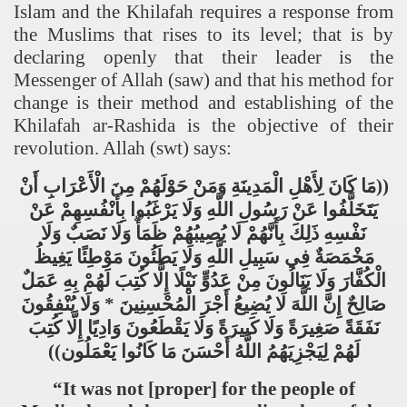
Islam and the Khilafah requires a response from
the Muslims that rises to its level; that is by
declaring openly that their leader is the
Messenger of Allah (saw) and that his method for
change is their method and establishing of the
Khilafah ar-Rashida is the objective of their
revolution. Allah (swt) says:
أَنْ
الْأَعْرَابِ
مِنَ
حَوْلَهُمْ
وَمَنْ
الْمَدِينَةِ
لِأَهْلِ
كَانَ
مَا
((
يَتَخَلَّفُوا
عَنْ
رَسُولِ
اللَّهِ
وَلَا
يَرْغَبُوا
بِأَنْفُسِهِمْ
عَنْ
نَفْسِهِ
ذَلِكَ
بِأَنَّهُمْ
لَا
يُصِيبُهُمْ
ظَمَأٌ
وَلَا
نَصَبٌ
وَلَا
مَخْمَصَةٌ
فِي
سَبِيلِ
اللَّهِ
وَلَا
يَطَئُونَ
مَوْطِئًا
يَغِيظُ
الْكُفَّارَ
وَلَا
يَنَالُونَ
مِنْ
عَدُوٍّ
نَيْلًا
إِلَّا
كُتِبَ
لَهُمْ
بِهِ
عَمَلٌ
يُنْفِقُونَ
وَلَا
*
الْمُحْسِنِينَ
أَجْرَ
يُضِيعُ
لَا
اللَّهَ
إِنَّ
صَالِحٌ
نَفَقَةً
صَغِيرَةً
وَلَا
كَبِيرَةً
وَلَا
يَقْطَعُونَ
وَادِيًا
إِلَّا
كُتِبَ
))
يَعْمَلُون
كَانُوا
مَا
أَحْسَنَ
اللَّهُ
لِيَجْزِيَهُمُ
لَهُمْ
“It was not [proper] for the people of