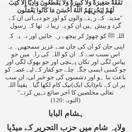
نَفَقَةً صَغِيرَةً وَلَا كَبِيرَةً وَلَا يَقْطَعُونَ وَادِيًا إِلَّا كُتِبَ
لَهُمْ لِيَجْزِيَهُمُ اللَّهُ أَحْسَنَ مَا كَانُوا يَعْمَلُون
"مدینہ کے رہنے والوں کو اور جو دیہاتی ان کے
گرد و پیش ہیں ان کو یہ زیبا نہ تھا کہ رسول
اللہﷺ کو چھوڑ کر پیچھے رہ جائیں اور نہ یہ کہ
اپنی جان کو ان کی جان سے عزیز سمجھیں۔ یہ
اس سبب سے کہ ان کو اللہ کی راہ میں جو
پیاس لگی اور تکان پہنچی اور جو بھوک لگی اور
جو کسی ایسی جگہ چلے جو کفار کے لیے غصہ کو
باعث بنا ہو اور دشمنوں کی جو خبر لی، ان سب
پر ان کے نام(ایک ایک)نیک کام لکھا گیا۔ یقیناً اللہ
تعالٰی مخلصین کا اجر ضائع نہیں کرتے"
(التوبۃ:120)
ہشام البابا
ولایہ شام میں حزب التحریر کے میڈیا