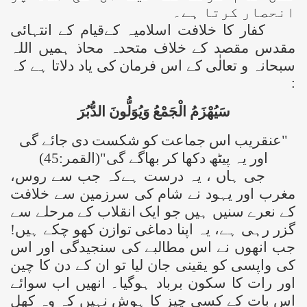
انحصار کرتا ہے۔
کفار کا خلافت اسلامیہ کےقیام کے انتہائی
مقدس مقصد کے خلاف متحدہ محاذ ہمیں اللہ
سبحانہ و تعالٰی کے اس فرمان کی یاد دلاتا ہے کہ
:
سَيُهْزَمُ الْجَمْعُ وَيُوَلُّونَ الدُّبُرَ
"عنقریب اس جماعت کو شکست دی جائے گی
tion of the Khilafah
اور یہ پیٹھ دکھا کر بھاگے گی"(القمر:45)
جی ہاں ، یہ درست ہےکہ جب سے روس،
مغرب اور یہود نے شام کی سرزمین سے خلافت
کے نعرے سنیں ہیں جو ایک انقلاب کے مرحلے سے
izb ut-Tahrir
گزر رہی ہے، یہ اپنا دماغی توازن کھو چکے ہیں!
جب انھوں نے اس مطالبے کی سنجیدگی اور اس
کی واپسی کو یقینی جان لیا تو ان کے دن کا چین
اور رات کا سکون برباد ہوگیا۔ انھیں اب سوائے
اس بات کے کسی چیز کا ہوش نہیں کہ وہ کھل