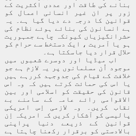
بنانے کی طاقت اور عددی اکثریت کے
زور پر ان غیر انسانی اعمال کو
قوانین کا درجہ دے دیا گیا ہے۔ یہ
ہے انسانون کی بنائے ہوئے نظام کی
حشرانگیزیاں کیونکہ چاہے جمہوریت
ہو یا آمریت ، ایک دستخط سے حرام کو
حلال قرار دیا جاسکتا ہے۔
اب میڈیا اور دوسرے شعبوں میں
موجود اُن مسلمانوں پر یہ لازم ہے جو
خلافت کے قیام کی جدوجہد کررہے ہیں
یا اس کی حمائت کرتے ہیں کہ وہ اس
قانون کی حقیقت کو اسلامی اور بین
الاقوامی رائے عامہ کے سامنے بے
نقاب کریں۔ وہ لازمی اِس امریکی
پالیسی کو آشکار کریں کہ امریکہ اِن
قوانین کے ذریعے دنیا پراپنی
بالادستی کو برقرار رکھنا چاہتا ہے