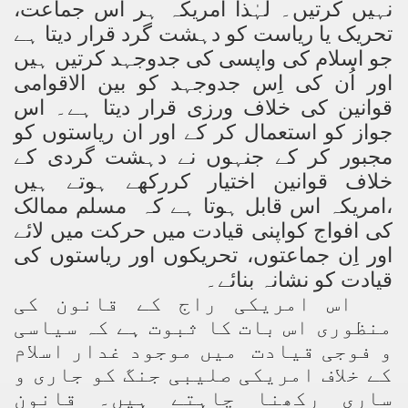
نہیں کرتیں۔ لہٰذا امریکہ ہر اس جماعت،
تحریک یا ریاست کو دہشت گرد قرار دیتا ہے
جو اسلام کی واپسی کی جدوجہد کرتیں ہیں
اور اُن کی اِس جدوجہد کو بین الاقوامی
قوانین کی خلاف ورزی قرار دیتا ہے۔ اس
جواز کو استعمال کر کے اور ان ریاستوں کو
مجبور کر کے جنہوں نے دہشت گردی کے
خلاف قوانین اختیار کررکھے ہوتے ہیں
،امریکہ اس قابل ہوتا ہے کہ مسلم ممالک
کی افواج کواپنی قیادت میں حرکت میں لائے
اور اِن جماعتوں، تحریکوں اور ریاستوں کی
قیادت کو نشانہ بنائے۔
اس امریکی راج کے قانون کی
منظوری اس بات کا ثبوت ہے کہ سیاسی
و فوجی قیادت میں موجود غدار اسلام
کے خلاف امریکی صلیبی جنگ کو جاری و
ساری رکھنا چاہتے ہیں۔ قانون