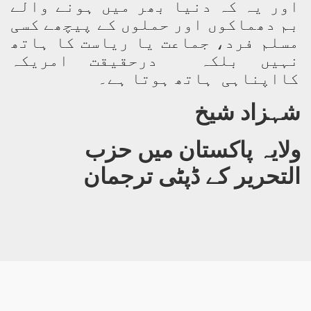
اور یہ کہ دنیا بھر میں ہونے والے
بم دھماکوں اور حملوں کے پیچھے کسی
مسلم فرد، جماعت یا ریاست کا ہاتھ
نہیں بلکہ درحقیقت امریکہ
کااپناہی ہاتھ ہوتا ہے۔
شہزاد شیخ
ولایہ پاکستان میں
حزب
التحریر
کے ڈپٹی ترجمان