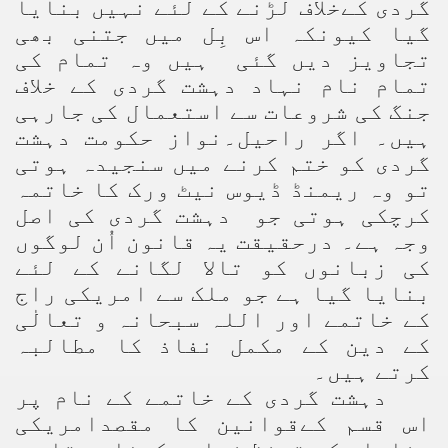
گردی کےخلاف لڑنے کے لئے نہیں بنایا
گیا کیونکہ اس بِل میں جتنی بھی
تجاویز دیں گئی ہیں وہ تمام کی
تمام نام نہاد دہشت گردی کے خلاف
جنگ کی شروعات سے استعمال کی جارہی
ہیں۔ اگر راحیل۔نواز حکومت دہشت
گردی کو ختم کرنے میں سنجیدہ ہوتی
تو وہ ریمنڈ ڈیوس نیٹ ورک کا خاتمہ
کرچکی ہوتی جو دہشت گردی کی اصل
وجہ ہے۔ درحقیقت یہ قانون اُن لوگوں
کی زبانوں کو تالا لگانے کے لئے
بنایا گیا ہے جو ملک سے امریکی راج
کے خاتمے اور اللہ سبحانہ و تعالٰی
کے دین کے مکمل نفاذ کا مطالبہ
کرتے ہیں۔
دہشت گردی کے خاتمے کے نام پر
اس قسم کےقوانین کا مقصدامریکی