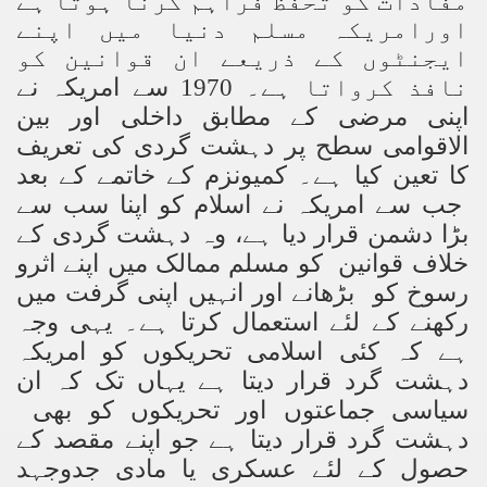
مفادات کو تحفظ فراہم کرنا ہوتا ہے
اورامریکہ مسلم دنیا میں اپنے
ایجنٹوں کے ذریعے ان قوانین کو
نافذ کرواتا ہے۔ 1970 سے امریکہ نے
اپنی مرضی کے مطابق داخلی اور بین
الاقوامی سطح پر دہشت گردی کی تعریف
کا تعین کیا ہے۔ کمیونزم کے خاتمے کے بعد
جب سے امریکہ نے اسلام کو اپنا سب سے
بڑا دشمن قرار دیا ہے، وہ دہشت گردی کے
خلاف قوانین کو مسلم ممالک میں اپنے اثرو
رسوخ کو بڑھانے اور انہیں اپنی گرفت میں
رکھنے کے لئے استعمال کرتا ہے۔ یہی وجہ
ہے کہ کئی اسلامی تحریکوں کو امریکہ
دہشت گرد قرار دیتا ہے یہاں تک کہ ان
سیاسی جماعتوں اور تحریکوں کو بھی
دہشت گرد قرار دیتا ہے جو اپنے مقصد کے
حصول کے لئے عسکری یا مادی جدوجہد