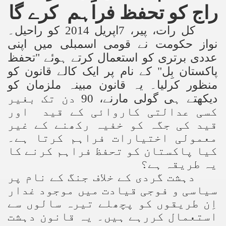
راج کو تحفظ فراہم کرے گا
کل رات، پیر، 7اپریل 2014 کو راحیل۔
نواز حکومت نے قومی اسمبلی میں اپنی
عددی برتری کو استعمال کرتے ہوئے "تحفظ
پاکستان بِل" کے نام پر ایک کالے قانون کو
منظور کرلیا۔ یہ قانون مبینہ ملزمان کو
دیکھتے ہی گولی مارنے، 90 دن تک بغیر
کسی عدالتی کاروائی کے قید اور
قید کی جگہ کو خفیہ رکھنے کے غیر
معمولی اختیارات فراہم کرتا ہے۔
کیا پاکستان کو تحفظ فراہم کرنے کا
یہ طریقہ ہے؟
دہشت گردی کے خلاف جنگ کے نام پر
سیاسی و فوجی قیادت میں موجود غدار
اِن طریقوں کو پچھلے تیرہ سالوں سے
استعمال کررہے ہیں۔ یہ قانون دہشت