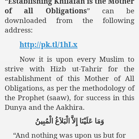
“Establishing Khilafah is the Mother
of all Obligations
” can be
downloaded from the following
address:
http://pk.tl/1hLx
Now it is upon every Muslim to
strive with Hizb ut-Tahrir for the
establishment of this Mother of All
Obligations, as per the methodology of
the Prophet (saaw), for success in this
Dunya and the Aakhira.
وَمَا
عَلَيْنَا
إِلاَّ
الْبَلاَغُ
الْمُبِينُ
“And nothing was upon us but for