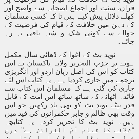
قرآن، سنت اور اجماع اصحابہ سے واضح اور
کھلے دلائل پیش کیے ہیں تا کہ کسی مسلمان
کے ذہن میں خلافت کے قیام کی فرضیت کے
حوالے سے کوئی شک و شبہ باقی نہ رہ
جائے۔
نوید بٹ کے اغوا کے ڈھائی سال مکمل
ہونے پر حزب التحریر ولایہ پاکستان نے اس
کتاب کو اس کی اصل زبان اردو اور انگریزی
ترجمے میں جاری کردیا ہے۔ یہ کتاب اس لئے
جاری کی گئی ہے کہ مسلمان اس کتاب سے
فائدہ اٹھانے کے ساتھ ساتھ اس امت کے قابل
قدر بیٹے نوید بٹ کو بھی یاد رکھیں جو اس
وقت بھی ظالم و جابر حکمرانوں کی قید میں
ہیں۔ نوید بٹ کا تحریر کردہ یہ کتابچہ
خلافت کا قیام اُمّ الفرائض ہے" درج
"
ذیل پتے سے ڈاون لوڈ کیا جاسکتا ہے: