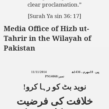
clear proclamation.”
[Surah Ya sin 36: 17
]
Media Office of Hizb ut-
Tahrir in the Wilayah of
Pakistan
11/11/2014
ھ
1436
مھرم ،
18
پیر،
PN14068:
نمبر
نوید بٹ کو رہا کرو!
خلافت کی فرضیت