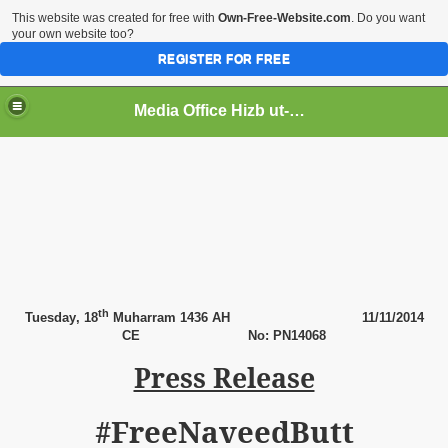
This website was created for free with
Own-Free-Website.com
. Do you want
your own website too?
REGISTER FOR FREE
Media Office Hizb ut-Tahrir Pakistan
ading
th
Tuesday
, 18
Muharram 1436 AH
11
/11/2014
CE No: PN14068
Press Release
#FreeNaveedButt