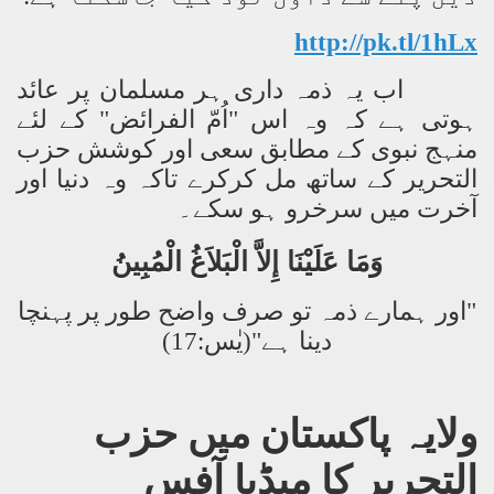
http://pk.tl/1hLx
اب یہ ذمہ داری ہر مسلمان پر عائد
ہوتی ہے کہ وہ اس "اُمّ الفرائض" کے لئے
منہج نبوی کے مطابق سعی اور کوشش حزب
التحریر کے ساتھ مل کرکرے تاکہ وہ دنیا اور
آخرت میں سرخرو ہو سکے۔
وَمَا عَلَيْنَا إِلاَّ الْبَلاَغُ الْمُبِينُ
"اور ہمارے ذمہ تو صرف واضح طور پر پہنچا
دینا ہے"(یٰس:17)
ولایہ پاکستان میں حزب
التحریر کا میڈیا آفس