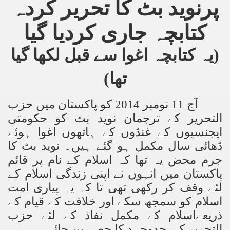
پرنوید بٹ کا تحریر کردہ
کتابچہ جاری کردیا گیا
(یہ کتابچہ اغوا سے قبل لکھا گیا
تھا)
آج 11 نومبر 2014 کو پاکستان میں حزب
التحریر کے ترجمان نوید بٹ کو حکومتی
ایجنسیوں کے غنڈوں کے ہاتھوں اغوا ہوئے
ڈھائی سال مکمل ہو گئے ہیں۔ نوید بٹ کا
جرم محض یہ تھا کہ اسلام کے نام پر قائم
پاکستان میں انہوں نے اپنی زندگی اسلام کے
لئے وقف کر رکھی تھی تا کہ یہ پیاری امت
اسلام کو سمجھ سکے اور خلافت کے قیام کے
ذریعےاسلام کے مکمل نفاذ کے لئے حزب
التحریر کی جدوجہد کا حصہ بن جائے۔