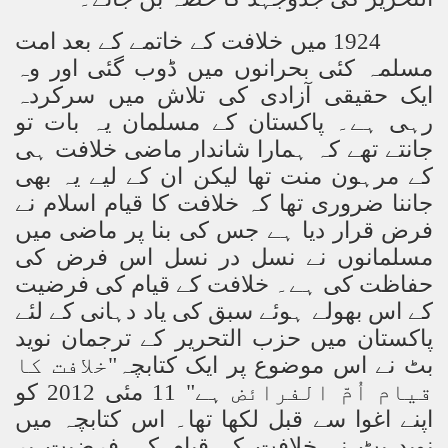
1924 میں خلافت کے خاتمے کے بعد امت
مسلمہ کئی بحرانوں میں ڈوب گئی اور وہ
ایک حقیقی آزادی کی تلاش میں سرکردہ
رہی ہے۔ پاکستان کے مسلمان یہ بات تو
جانتے تھے کہ ہمارا شاندار ماضی خلافت ہی
کے مرہون منت تھا لیکن ان کے لیے یہ بھی
جاننا ضروری تھا کہ خلافت کا قیام اسلام نے
فرض قرار دیا ہے جس کی بنا پر ماضی میں
مسلمانوں نے نسل در نسل اس فرض کی
حفاظت کی ہے۔ خلافت کے قیام کی فرضیت
کے اس بھولے ہوئے سبق کی یاد دہانی کے لئے
پاکستان میں حزب التحریر کے ترجمان نوید
بٹ نے اس موضوع پر ایک کتابچہ"
خلافت کا
قیام اُمّ الفرائض ہے"
11 مئی 2012 کو
اپنے اغوا سے قبل لکھا تھا۔ اس کتابچہ میں
نوید بٹ نے خلافت کے قیام کی فرضیت پر