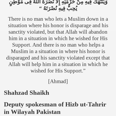
وَيُنْتَهَكُ فِيهِ مِنْ حُرْمَتِهِ إِلاَّ نَصَرَهُ اللَّهُ فِى مَوْطِنٍ
“
يُحِبُّ فِيهِ نُصْرَتَهُ
There is no man who lets a Muslim down in a
situation where his honor is disparage and his
sanctity violated, but that Allah will abandon
him in a situation in which he wished for His
Support. And there is no man who helps a
Muslim in a situation in where his honor is
disparaged and his sanctity violated except that
Allah will help him in a situation in which he
wished for His Support.”
[Ahmad]
Shahzad Shaikh
Deputy spokesman of Hizb ut-Tahrir
in Wilayah
Pakistan