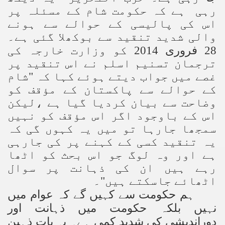
رہی ہے کہ حکومت شام کے مسئلہ پر
اس کی پالیسی کے حوالے سے ہونے
والی شدید تنقید سے بوکھلا گئی ہے۔
28 فروری 2014 کو وزارت خارجہ کی
ترجمان تسنیم اسلم نے اس تنقید پر
غصے میں جواب دیتے ہوئے کہا کہ "شام
کے حوالے سے پاکستان کے مؤقف کو
وضاحت سے بیان کردیا گیا ہے ،لیکن
اس کے باوجود اگر اس مؤقف کو نہیں
سمجھا جارہا تو میں یہ کہوں گی کہ
یہ تنقید کسی کے کہنے پر کی جارہی
ہے اور وہ لوگ جو اس بحث کو اٹھا
رہے ہیں ان کی ذہانت پر سوال
اٹھائے جاسکتے ہیں"۔
ہم حکومت سے کہیں گے کہ عوام میں
نہیں بلکہ حکومت میں ذہانت اور
دوراندیشی کی شدید کمی ہے۔ یہ بات ذہین