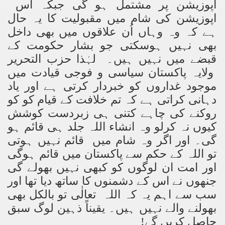
اپوزیشن پر مشتمل ہو گی جبکہ اس
اپوزیشن کی شام میں مقبولیت کا یہ حال
ہے کہ وہ وہاں اُن علاقوں میں بھی داخل
بھی نہیں ہوسکتی جو بشار حکومت کے
قبضے میں نہیں ہیں۔ لہٰذا حزب التحریر
ولایہ پاکستان سیاسی و فوجی قیادت میں
موجود غداروں کو خبردار کرتی ہے اور یاد
دہانی کراتی ہے کہ تم خلافت کے قیام کو کو
روکنے کی چاہے کتنی ہی زبردست کوشش
کیوں نہ کرلو وہ انشاء اللہ جلد ہی قائم ہو
گی۔ اور اگر وہ شام میں قائم نہیں ہوتی
تو اللہ کے حکم سے پاکستان میں قائم ہوگی
اور امت ان لوگوں کو کبھی نہیں بھولے گی
جنھوں نے اس کے دشمنوں کا ساتھ دیا تھا اور
سب سے اہم یہ کہ اللہ تعالٰی تو بالکل بھی
بھولنے والے نہیں ہیں۔ یقیناً ذہین لوگ سبق
حاصل کریں گے!