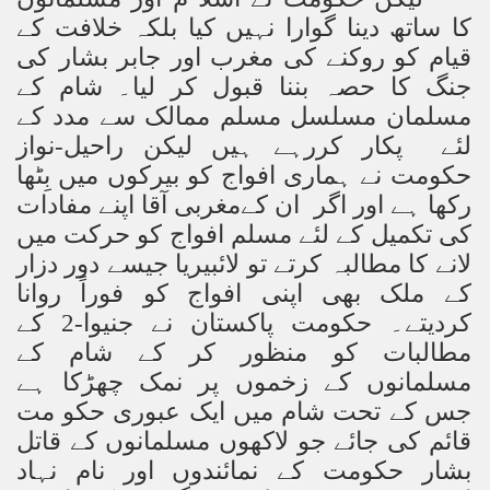
کا ساتھ دینا گوارا نہیں کیا بلکہ خلافت کے
قیام کو روکنے کی مغرب اور جابر بشار کی
جنگ کا حصہ بننا قبول کر لیا۔ شام کے
مسلمان مسلسل مسلم ممالک سے مدد کے
لئے پکار کررہے ہیں لیکن راحیل-نواز
حکومت نے ہماری افواج کو بیرکوں میں بِٹھا
رکھا ہے اور اگر ان کےمغربی آقا اپنے مفادات
کی تکمیل کے لئے مسلم افواج کو حرکت میں
لانے کا مطالبہ کرتے تو لائبیریا جیسے دور دزار
کے ملک بھی اپنی افواج کو فوراً روانا
کردیتے۔ حکومت پاکستان نے جنیوا-2 کے
مطالبات کو منظور کر کے شام کے
مسلمانوں کے زخموں پر نمک چھڑکا ہے
جس کے تحت شام میں ایک عبوری حکو مت
قائم کی جائے جو لاکھوں مسلمانوں کے قاتل
بشار حکومت کے نمائندوں اور نام نہاد