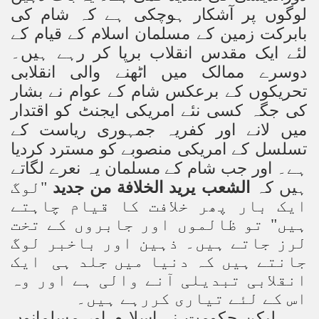
لوگوں پر آشکار ہوچکی ہے کہ شام کی
بابرکت زمین کے مسلمان اسلام کے قیام کے
لئے ایک مقدس انقلاب برپا کر رہے ہیں۔
دوسرے ممالک میں اٹھنے والی انقلابی
تحریکوں کے برعکس شام کے عوام نے بشار
کی جگہ کسی نئے امریکی ایجنٹ کو اقتدار
میں لانے اور کفریہ جمہوری ریاست کے
تسلسل کے امریکی منصوبے کو مسترد کردیا
ہے۔ اور جب شام کے مسلمان یہ نعرے لگاتے
ہیں کہ
الشعب یرید الخلاف
ة
من جدید
"لوگ
ایک بار پھر خلافت کا قیام چاہتے
ہیں" تو ظالموں اور جابروں کے تخت
لرز جاتے ہیں۔ ذہین اور باخبر لوگ
جانتے ہیں کہ دنیا میں جلد ہی ایک
انقلابی تبدیلی آنے والی ہے اور وہ
اس کے لئے تیاری کررہے ہیں۔
لیکن حکومت نے اسلا م اور مسلمانوں