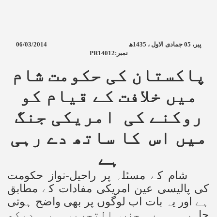
06/03/2014
ھ
1435
جمادی الاول ،
05
پیر،
PR14012:
نمبر
پاکستان کی حکومت شام
میں خلافت کے قیام کو
روکنے کی امریکی جنگ
میں اس کا ساتھ دے رہی
ہے
شام کے مسئلہ پر راحیل-نواز حکومت
کی پالیسی عین امریکی مفادات کے مطابق
ہے اور یہ بات اب لوگوں پر بھی واضح ہوتی
جا
رہی ہے۔ حزب التحریر یہ دیکھ