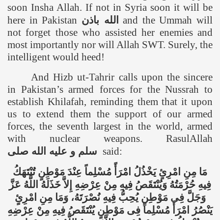
soon Insha Allah. If not in
Syria
soon it will be
here in
Pakistan
باذن
الله
and the Ummah will
not forget those who assisted her enemies and
most importantly nor will Allah SWT. Surely, the
intelligent would heed!
And Hizb ut-Tahrir calls upon the sincere
in
Pakistan
’s armed
forces for the Nussrah to
establish Khilafah, reminding them that it upon
us to extend them the support of our armed
forces, the seventh largest in the world, armed
with nuclear weapons. RasulAllah
صلى
الله
عليه
و
سلم
said:
مَا مِنِ امْرِئٍ يَخْذُلُ امْرَأً مُسْلِماً عِنْدَ مَوْطِنٍ تُنْتَهَكُ
فِيهِ حُرْمَتُهُ وَيُنْتَقَصُ فِيهِ مِنْ عِرْضِهِ إِلاَّ خَذَلَهُ اللَّهُ عَزَّ
وَجَلَّ فِى مَوْطِنٍ يُحِبُّ فِيهِ نُصْرَتَهُ، وَمَا مِنِ امْرِئٍ
يَنْصُرُ امْرَأً مُسْلِماً فِى مَوْطِنٍ يُنْتَقَصُ فِيهِ مِنْ عِرْضِهِ