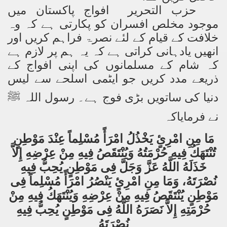
حزب التحریر افواج پاکستان میں
موجود مخلص افسران کو پکارتی ہے کہ وہ
خلافت کے قیام کے لئے نصرۃ فراہم کریں اور
انھیں یادہانی کراتی ہے کہ یہ ہم پر لازم ہے
کہ شام کے مسلمانوں کی اپنی افواج کے
ذریعے مدد کریں جو ایٹمی اسلحے سے لیس
دنیا کی ساتویں بڑی فوج ہے۔ رسول اللہ ﷺ
نے فرمایاکہ
مَا مِنِ امْرِئٍ يَخْذُلُ امْرَأً مُسْلِماً عِنْدَ مَوْطِنٍ
تُنْتَهَكُ فِيهِ حُرْمَتُهُ وَيُنْتَقَصُ فِيهِ مِنْ عِرْضِهِ إِلاَّ
خَذَلَهُ اللَّهُ عَزَّ وَجَلَّ فِى مَوْطِنٍ يُحِبُّ فِيهِ
نُصْرَتَهُ، وَمَا مِنِ امْرِئٍ يَنْصُرُ امْرَأً مُسْلِماً فِى
مَوْطِنٍ يُنْتَقَصُ فِيهِ مِنْ عِرْضِهِ وَيُنْتَهَكُ فِيهِ مِنْ
حُرْمَتِهِ إِلاَّ نَصَرَهُ اللَّهُ فِى مَوْطِنٍ يُحِبُّ فِيهِ
نُصْرَتَهُ