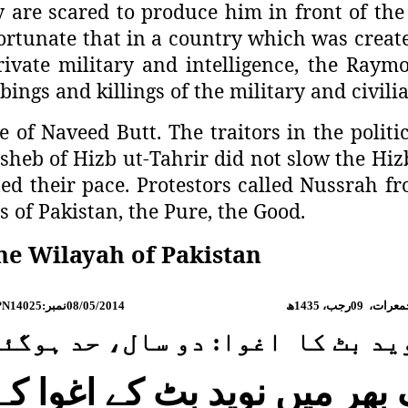
y are scared to produce him in front of the
nfortunate that in a country which was creat
ivate military and intelligence, the Raymo
ings and killings of the military and civilia
of Naveed Butt. The traitors in the politi
sheb of Hizb ut-Tahrir did not slow the Hiz
ed their pace. Protestors called Nussrah fr
s of Pakistan, the Pure, the Good.
the Wilayah of Pakistan
PN14025:
نمبر
08/05/2014
ھ
1435
رجب،
09
جمعرات
وید بٹ کا اغوا: دو سال، حد ہوگئ
بھر میں نوید بٹ کے اغوا 