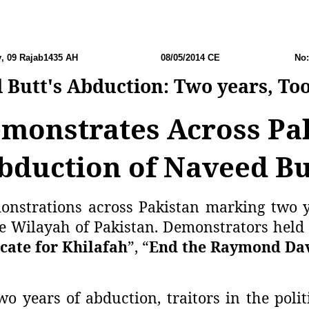
y
, 09 Rajab1435 AH
08/05/2014 CE No: P
 Butt's Abduction: Two years, To
emonstrates Across Pak
bduction of Naveed Bu
onstrations across Pakistan marking two y
he Wilayah of Pakistan. Demonstrators held
cate for Khilafah
”, “
End the Raymond Davi
wo years of abduction, traitors in the poli