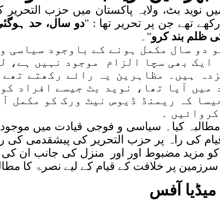
میں نوید بٹ، ولایہ پاکستان میں حزب التحریر
ھا رکھے تھے جن پر تحریر تھا
دو سال، حد ہوگئی
ی ظلم بند کرو
"۔
و دو سال مکمل ہونے کے باوجود سیاسی و
 ایک بھی سچا الزام موجود نہیں ہے، لہ
دہ ہیں۔ مظاہرین یہ رائے رکھتے تھے 
د میں آیا تھا، نوید بٹ جیسے افراد کو
یسا کہ ریمنڈ ڈیوس نیٹ ورک کو مکمل آز
کروائیں ۔
 مطالبہ کیا۔ سیاسی و فوجی قیادت میں موجود 
یام کی راہ پر حزب التحریر کی پیشقدمی کی رف
 مزید مضبوط اور اور منزل کی جانب ان کی رفت
مین پر خلافت کے قیام کے لیے نصرۃ کا مطالب
 میڈیا آفس