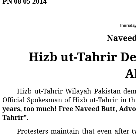
PN 08 05 2014
Thursda
Naveed
Hizb ut-Tahrir D
A
Hizb ut-Tahrir Wilayah Pakistan dem
Official Spokesman of Hizb ut-Tahrir in t
years, too much! Free Naveed Butt, Advo
Tahrir
”.
Protesters maintain that even after t