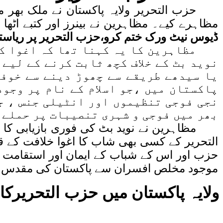
حزب التحریر ولایہ پاکستان نے ملک بھر 
مظاہرے کیے۔ مظاہرین نے بینرز اور کتبے اٹ : "
ڈیوس نیٹ ورک ختم کرو،حزب التحریر پر ریاست
مظاہرین کا یہ کہنا تھا کہ اغوا ک
نوید بٹ کے خلاف کچھ ثابت کرنے کے لیے
یا سیدھے طریقے سے چھوڑ دینے سے خوفز
پاکستان میں ،جو اسلام کے نام پر وجو
نجی فوجی تنظیموں اور انٹیلی جنس ، ج
بھر میں فوجی و شہری تنصیبات پر حملے 
مظاہرین نے نوید بٹ کی فوری بازیابی کا
التحریر کے کسی بھی شاب کا اغوا خلافت کے ق
حزب اور اس کے شباب کے ایمان اور استقامت کو
موجود مخلص افسران سے پاکستان کی مقدس سرز
ولایہ پاکستان میں
حزب التحریر
کا