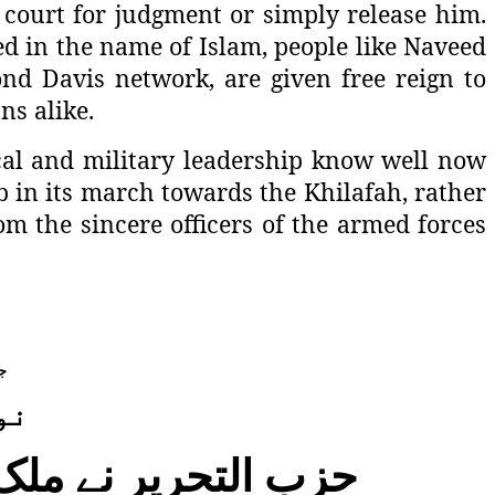
 court for judgment or simply release him.
ed in the name of Islam, people like Naveed
nd Davis network, are given free reign to
ns alike.
cal and military leadership know well now
b in its march towards the Khilafah, rather
om the sincere officers of the armed forces
،
ن!
حزب التحریر نے ملک 