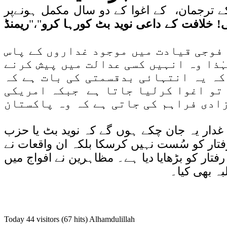
 کے ترجمان، کے اغوا کے دو سال مکمل ہونےپر
ریمنڈ
"،"
! خلافت کے داعی نوید بٹ کورہا کرو
 فوجی قیادت میں موجود غداروں کے پاس
ٰذا وہ انہیں کسی عدالت میں پیش کرنے
کہ یہ انتہائی بدقسمتی کی بات ہے کہ
 تو اغوا کرلیا جاتا ہے جبکہ امریکی
ادی فراہم کی جاتی ہے کہ وہ پاکستان
غدار یہ جان چکے ہوں گے کہ نوید بٹ یا حزب
تار کو سُست نہیں کرسکا بلکہ ان واقعات نے
ار کو بڑھایا دیا ہے۔ مظاہرین نے افواج میں
ہ بھی کیا۔
Today 44 visitors (67 hits) Alhamdulillah